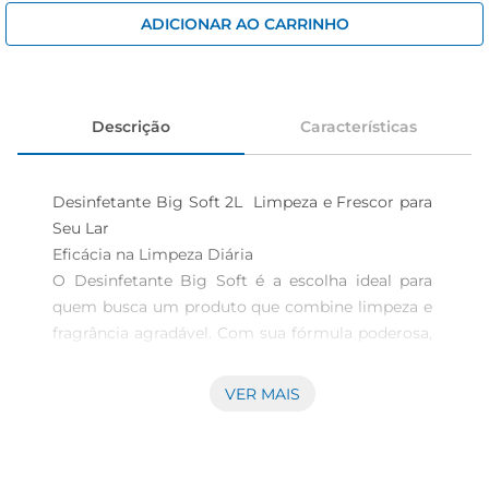
iogurte
ADICIONAR AO CARRINHO
papel higiênico
cerveja
Descrição
Características
Desinfetante Big Soft 2L  Limpeza e Frescor para 
Seu Lar

Eficácia na Limpeza Diária  

O Desinfetante Big Soft é a escolha ideal para 
quem busca um produto que combine limpeza e 
fragrância agradável. Com sua fórmula poderosa, 
ele elimina germes e bactérias, proporcionando 
um ambiente mais saudável para sua família. 
VER MAIS
Ideal para uso em diversas superfícies, como 
pisos, azulejos e banheiros, este desinfetante 
garante uma limpeza eficaz em seu dia a dia.
