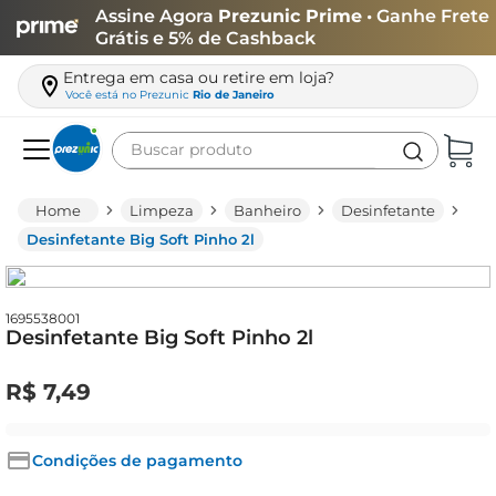
Assine Agora
Prezunic Prime
• Ganhe Frete
Grátis e 5% de Cashback
Entrega em casa ou retire em loja?
Você está no
Prezunic
Rio de Janeiro
Buscar produto
Termos mais buscados
Limpeza
Banheiro
Desinfetante
carne
Desinfetante Big Soft Pinho 2l
leite
café
1695538001
Desinfetante Big Soft Pinho 2l
queijo
arroz
R$
7
,
49
biscoito
azeite
Condições de pagamento