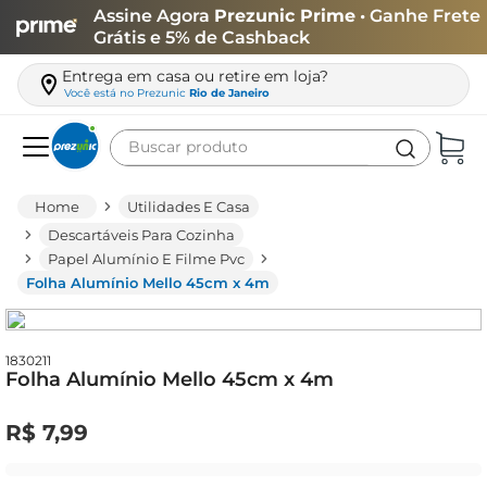
Assine Agora
Prezunic Prime
• Ganhe Frete
Grátis e 5% de Cashback
Entrega em casa ou retire em loja?
Você está no
Prezunic
Rio de Janeiro
Buscar produto
Termos mais buscados
Utilidades E Casa
carne
Descartáveis Para Cozinha
leite
Papel Alumínio E Filme Pvc
Folha Alumínio Mello 45cm x 4m
café
queijo
1830211
arroz
Folha Alumínio Mello 45cm x 4m
azeite
R$
7
,
99
biscoito