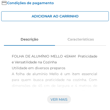
cerveja
Condições de pagamento
iogurte
ADICIONAR AO CARRINHO
papel higiênico
Descrição
Características
FOLHA DE ALUMÍNIO MELLO 45X4M  Praticidade 
e Versatilidade na Cozinha

Utilidade em diversos preparos  

A folha de alumínio Mello é um item essencial 
para quem busca praticidade na cozinha. Com 
dimensões de 45 cm de largura e 4 metros de 
comprimento, ela se adapta a diferentes 
necessidades, sendo ideal para cobrir alimentos, 
VER MAIS
forrar assadeiras ou embalar porções. Sua 
versatilidade permite quevocê a utilize em 