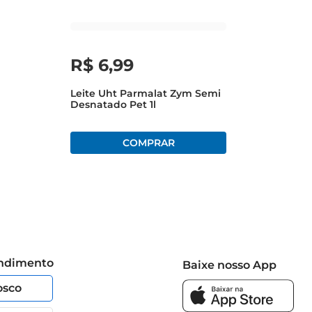
R$
6
,
99
Leite Uht Parmalat Zym Semi
Desnatado Pet 1l
endimento
Baixe nosso App
osco