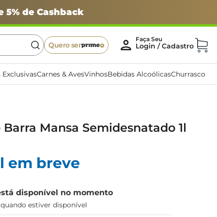
 e 5% de Cashback
Quero ser
 Exclusivas
Carnes & Aves
Vinhos
Bebidas Alcoólicas
Churrasco
o Barra Mansa Semidesnatado 1l
l em breve
está disponível no momento
uando estiver disponível