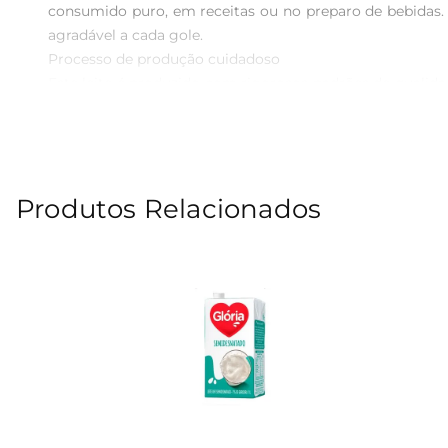
consumido puro, em receitas ou no preparo de bebidas.
agradável a cada gole.

Processo de produção cuidadoso  

Este leite é produzido com rigorosos padrões de qualid
eliminação de microrganismos indesejados, preservando 
suas necessidades nutricionais, mas também é seguro para
Versatilidade na cozinha  

O Leite Barra Mansa Semi Desnatado é extremamente versá
Produtos Relacionados
bolos, pudins e molhos, ele se adapta a diferentes ocasi
cozinha.

Informações técnicas  

 Volume: 1 litro  

 Tipo: Semi desnatado  

 Validade: Verificar na embalagem  

 Composição: Leite pasteurizado, com teor reduzido de gordura  

Com o Leite Barra Mansa Semi Desnatado, você tem à dis