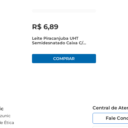
R$
6
,
89
Leite Piracanjuba UHT
Semidesnatado Caixa C/
Tampa 1l
Central de At
ic
zunic
Fale Con
e Ética