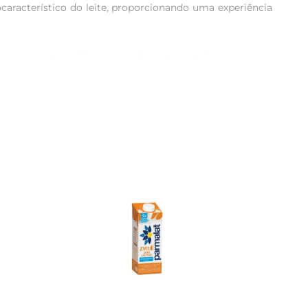
racterístico do leite, proporcionando uma experiência 
or e segurança. O processo de pasteurização assegura a 
 pode desfrutar de um produto que não apenas atende às 
dicional café da manhã com leite e café até receitas de 
special, permitindo que você explore sua criatividade na 
em um estilo de vida equilibrado e saboroso.