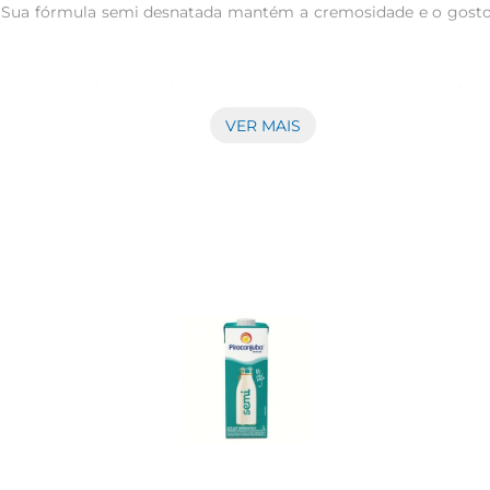
 Sua fórmula semi desnatada mantém a cremosidade e o gostoca
ade, garantindo que cada embalagem chegue até você com fresc
os nutrientes essenciais, como cálcio e vitaminas. Assim, você
VER MAIS
 toda a família.

til e pode ser utilizado em diversas preparações. Desde o tra
ões. Sua textura leve e sabor suave tornam qualquer prato mais e
posição um produto de qualidade que se encaixa perfeitamente 