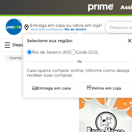
Ass
Pesquise aq
Entrega em casa ou retire em loja?
Você está no
Prezunic
Rio de Janeiro
Termos m
Selecione sua região:
Serviços
carne
Rio de Janeiro (RJ)
Goiás (GO)
Mercearia
Leite Líquido
Semi Desnatad
leite
Ou
café
Caso queira comprar online, informe como deseja
receber suas compras:
queijo
Entrega em casa
Retire em Loja
biscoit
azeite
arroz
iogurte
papel h