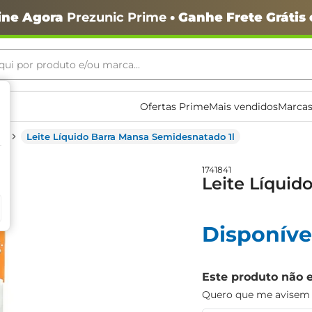
ine Agora
Prezunic Prime
• Ganhe Frete Grátis
ui por produto e/ou marca...
ais buscados
Ofertas Prime
Mais vendidos
Marcas
o
Leite Líquido Barra Mansa Semidesnatado 1l
1741841
Leite Líquid
o
Disponíve
Este produto não 
Quero que me avisem q
igiênico