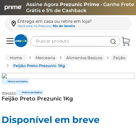
Assine Agora
Prezunic Prime
• Ganhe Frete
Grátis e 5% de Cashback
Entrega em casa ou retire em loja?
Você está no
Prezunic
Rio de Janeiro
Buscar produto
Termos mais buscados
Mercearia
Alimentos Basicos
Feijão
carne
Feijão Preto Prezunic 1Kg
leite
café
1594555
queijo
Feijão Preto Prezunic 1Kg
biscoito
azeite
Disponível em breve
arroz