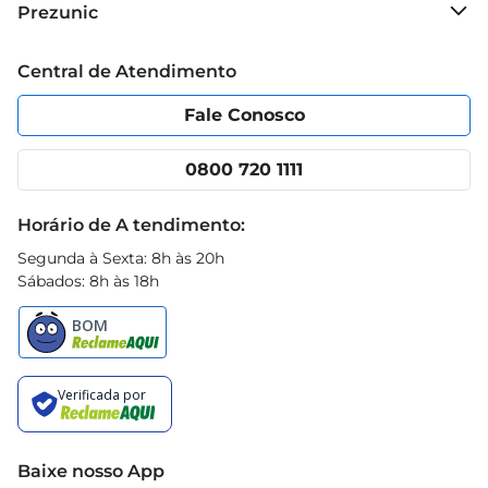
Prezunic
manuseio, garantindo que o produto permaneça 
Grupo Cencosud
fresco e saboroso até o momento do preparo.
Trabalhe conosco
Blog Prezunic
Central de Atendimento
Política de Privacidade
Código de Ética
Portal do fornecedor
Encartes
Fale Conosco
Nossas lojas
App Prezunic
Cencosud Media
Clube Prezunic
0800 720 1111
Receitas
Black Friday
Horário de A tendimento:
Segunda à Sexta: 8h às 20h
Sábados: 8h às 18h
Baixe nosso App