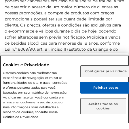
podem ser canceladas em caso de suspeita de fraude. A fim
de garantir o acesso de um maior número de clientes as
nossas promoções, a compra de produtos com preços
promocionais poderá ter sua quantidade limitada por
cliente. Os preços, ofertas e condições são exclusivos para
o e-commerce e válidos durante o dia de hoje, podendo
sofrer alterações sem prévia notificação. Proibida a venda
de bebidas alcoólicas para menores de 18 anos, conforme
Lei n.º 8069/90, art. 81, inciso II (Estatuto da Criança e do
Adolescente). Preços e condições exclusivos para o
www.prezunic.com.br
, podendo sofrer alterações sem aviso
Selecione sua região:
Cookies e Privacidade
prévio. O valor mínimo para as compras on-line é de R$
Configurar privacidade
Rio de Janeiro (RJ)
Goiás (GO)
Usamos cookies para melhorar sua
80,00.
experiência de navegação, otimizar as
Ou
funcionalidades do site, e trazer conteúdo
e ofertas personalizadas para você,
Rejeitar todos
Caso queira comprar online, informe como deseja receber
baseadas em seu histórico de navegação.
suas compras:
Ao clicar em aceitar, você concorda em
armazenar cookies em seu dispositivo.
© 2026 Copyright. Todos os direitos
Aceitar todos os
Para informações mais detalhadas a
Entrega em casa
Retire em Loja
cookies
reservados Prezunic.
respeito de cookies, consulte nossa
Política de Privacidade.