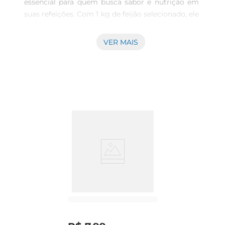
essencial para quem busca sabor e nutrição em 
suas refeições. Com 1 kg de feijão selecionado, ele 
é ideal para preparar pratos tradicionais da 
culinária brasileira, como a famosa feijoada ou 
VER MAIS
um delicioso arroz com feijão. Sua textura macia 
e sabor marcante garantem que cada refeição 
seja uma experiência prazerosa.

Rico em nutrientes  

Este feijão é uma excelente fonte de proteínas, 
fibras e minerais, contribuindo para uma 
alimentação equilibrada. O consumo regular de 
feijão preto pode ajudar na digestão e no 
controle do colesterol, além de fornecer energia 
para o dia a dia. É uma escolha saudável que se 
encaixa perfeitamente em diversas dietas, desde 
as mais tradicionais até as vegetarianas.

Versatilidade na cozinha  

O Feijão Preto Prezunic é extremamente versátil 
e pode ser utilizado em diversas receitas. Além da 