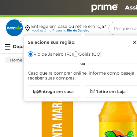
Ass
Pesquise aq
Entrega em casa ou retire em loja?
Você está no
Prezunic
Rio de Janeiro
Termos m
Selecione sua região:
Serviços
carne
Rio de Janeiro (RJ)
Goiás (GO)
Bebida Não Alcoólica
Refrigerante
Conve
leite
Ou
café
Caso queira comprar online, informe como deseja
receber suas compras:
queijo
Entrega em casa
Retire em Loja
arroz
biscoit
azeite
iogurte
papel h