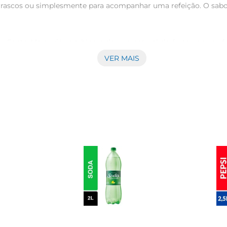
rascos ou simplesmente para acompanhar uma refeição. O sabor
e Fanta Maracujá combina a doçura natural da fruta com a eferv
do uma sensação de leveza e satisfação. É uma opção que se de
VER MAIS
preciado de diversas maneiras. Seja puro, com gelo ou como ba
o, é uma excelente opção para acompanhar pratos variados, des
 ter sempre à mão uma bebida saborosa e refrescante. Leve e fá
ra oferecer aos seus convidados ou para desfrutar em momentos
nião com amigos, o Refrigerante Fanta Maracujá é a escolha cert
essa bebida pode transformar seus momentos em experiências a