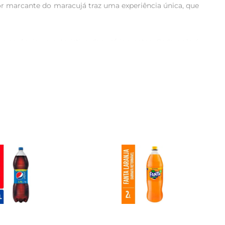
 marcante do maracujá traz uma experiência única, que 
escência característica dos refrigerantes. Cada gole é 
staca pela sua qualidade e pelo prazer que oferece em 
se para coquetéis refrescantes, o Fanta Maracujá é uma 
de aperitivos até sobremesas, elevando o sabor das suas 
cil de manusear, é perfeita para armazenar na geladeira 
 de lazer.

a. Aproveite a refrescância e o sabor inconfundível que 
inda mais especiais.