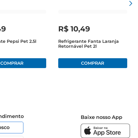
49
R$
10
,
49
te Pepsi Pet 2.5l
Refrigerante Fanta Laranja
Retornável Pet 2l
endimento
Baixe nosso App
osco