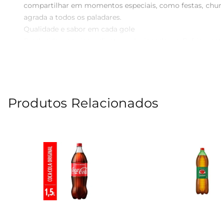
compartilhar em momentos especiais, como festas, chur
agrada a todos os paladares.

Qualidade e sabor em cada gole  

Produzido com ingredientes selecionados, o Refrigerant
uma verdadeira viagem ao sabor tropical, proporcionan
cada momento.

Versatilidade para diversas ocasiões  

Esse refrigerante é extremamente versátil e pode ser a
Produtos Relacionados
escolha que se adapta a diferentes situações. Além diss
refeições.

Informações práticas  

A embalagem em PET de 2 litros é ideal para quem deseja
e garantir que você tenha sempre uma opção deliciosa pa
Experimente o sabor do maracujá  

Seja para um dia quente de verão ou para animar uma reu
só a Fanta pode oferecer. Experimente e descubra como 