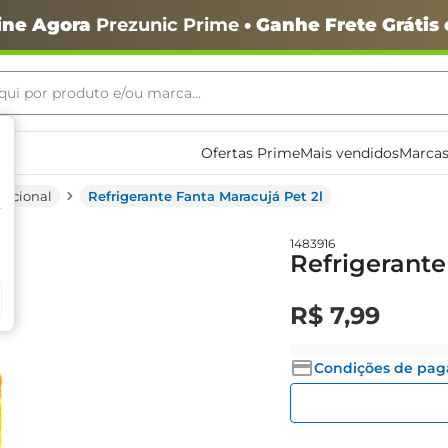
ine Agora
Prezunic Prime
• Ganhe Frete Grátis
ui por produto e/ou marca...
ais buscados
Ofertas Prime
Mais vendidos
Marcas
ncional
Refrigerante Fanta Maracujá Pet 2l
1483916
Refrigerante
R$
7
,
99
o
Condições de pa
igiênico