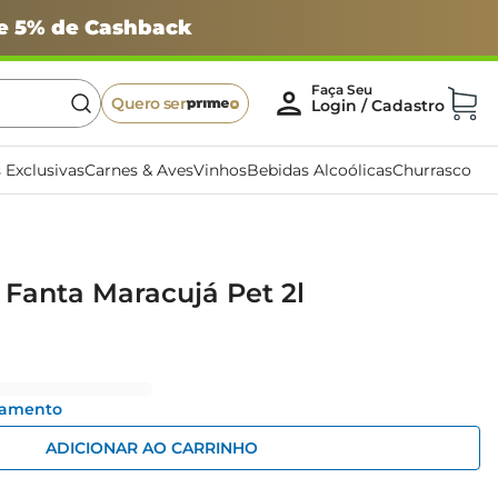
 e 5% de Cashback
Quero ser
 Exclusivas
Carnes & Aves
Vinhos
Bebidas Alcoólicas
Churrasco
 Fanta Maracujá Pet 2l
gamento
ADICIONAR AO CARRINHO