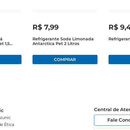
R$
7
,
99
R$
9
,
ná
Refrigerante Soda Limonada
Refrigeran
t 1,5
Antarctica Pet 2 Litros
Central de At
ic
zunic
Fale Con
e Ética