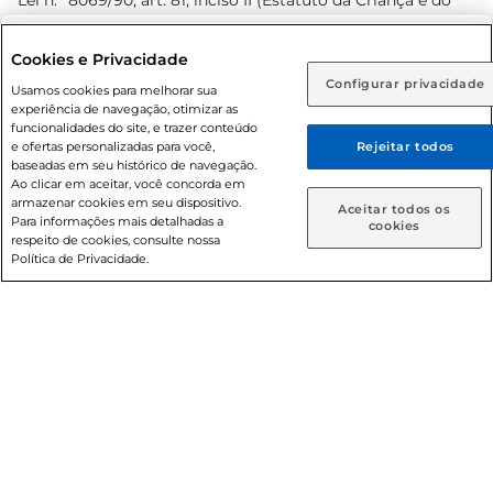
Lei n.º 8069/90, art. 81, inciso II (Estatuto da Criança e do
Adolescente). Preços e condições exclusivos para o
www.prezunic.com.br
, podendo sofrer alterações sem aviso
Selecione sua região:
Cookies e Privacidade
prévio. O valor mínimo para as compras on-line é de R$
Configurar privacidade
Rio de Janeiro (RJ)
Goiás (GO)
Usamos cookies para melhorar sua
80,00.
experiência de navegação, otimizar as
Ou
funcionalidades do site, e trazer conteúdo
e ofertas personalizadas para você,
Rejeitar todos
Caso queira comprar online, informe como deseja receber
baseadas em seu histórico de navegação.
suas compras:
Ao clicar em aceitar, você concorda em
armazenar cookies em seu dispositivo.
© 2026 Copyright. Todos os direitos
Aceitar todos os
Para informações mais detalhadas a
Entrega em casa
Retire em Loja
cookies
reservados Prezunic.
respeito de cookies, consulte nossa
Política de Privacidade.
Cencosud Brasil Comercial SA.CNPJ sob n° 39.346.861/0350-
38 . Sediada na Av. das Nações Unidas, 12.995, 21º andar, CEP:
04.578-000, Bairro Brooklin Paulista, na cidade de São Paulo
- SP.