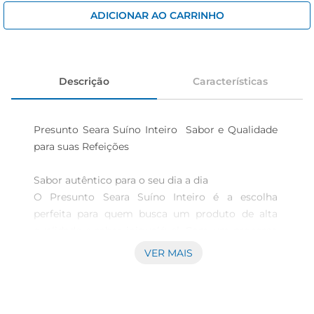
iogurte
ADICIONAR AO CARRINHO
papel higiênico
cerveja
Descrição
Características
Presunto Seara Suíno Inteiro  Sabor e Qualidade 
para suas Refeições

Sabor autêntico para o seu dia a dia  

O Presunto Seara Suíno Inteiro é a escolha 
perfeita para quem busca um produto de alta 
qualidade e sabor inigualável. Com um processo 
de cura cuidadoso,este presunto oferece um 
VER MAIS
gosto marcante que combina perfeitamente 
com diversas preparações, desde um simples 
sanduíche até pratos mais elaborados. Ideal para 