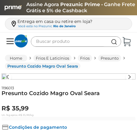
Assine Agora
Prezunic Prime
• Ganhe Frete
Grátis e 5% de Cashback
Entrega em casa ou retire em loja?
Você está no
Prezunic
Rio de Janeiro
Buscar produto
Termos mais buscados
Frios E Laticínios
Frios
Presunto
carne
Presunto Cozido Magro Oval Seara
leite
café
1196013
Presunto Cozido Magro Oval Seara
queijo
azeite
R$
35
,
99
biscoito
Un.
1kg
aprox.
•
R$
35
,
99
/kg
arroz
Condições de pagamento