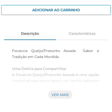
iogurte
papel higiênico
ADICIONAR AO CARRINHO
cerveja
Descrição
Características
Focaccia Queijo/Presunto Assada  Sabor e 
Tradição em Cada Mordida

Uma Delícia para Compartilhar  

A Focaccia Queijo/Presunto Assada é uma opção 
irresistível para quem busca um lanche saboroso 
e prático. Com uma combinação perfeita de 
queijos derretidos e presunto, essa iguaria é ideal 
VER MAIS
para ser compartilhada em encontros com 
amigos ou em momentos especiais em família. 
Seu aroma envolvente e textura macia fazem 