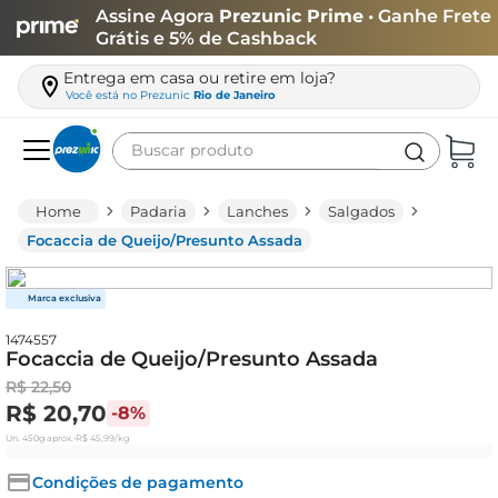
Assine Agora
Prezunic Prime
• Ganhe Frete
Grátis e 5% de Cashback
Entrega em casa ou retire em loja?
Você está no
Prezunic
Rio de Janeiro
Buscar produto
Termos mais buscados
Padaria
Lanches
Salgados
carne
Focaccia de Queijo/Presunto Assada
leite
café
1474557
queijo
Focaccia de Queijo/Presunto Assada
azeite
R$
22
,
50
R$
20
,
70
-
8%
biscoito
Un.
450g
aprox.
•
R$
45
,
99
/kg
arroz
Condições de pagamento