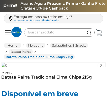
Assine Agora
Prezunic Prime
• Ganhe Frete
Grátis e 5% de Cashback
Entrega em casa ou retire em loja?
Você está no
Prezunic
Rio de Janeiro
Buscar produto
Termos mais buscados
Mercearia
Salgadinhos E Snacks
carne
Batata Palha
Batata Palha Tradicional Elma Chips 215g
leite
café
1793813
queijo
Batata Palha Tradicional Elma Chips 215g
arroz
biscoito
Disponível em breve
azeite