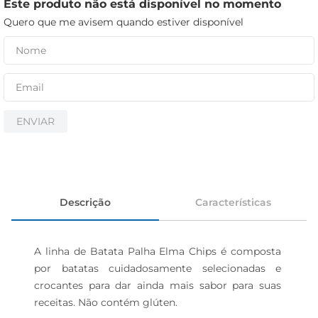
iogurte
Este produto não está disponível no momento
Quero que me avisem quando estiver disponível
papel higiênico
cerveja
ENVIAR
Descrição
Características
A linha de Batata Palha Elma Chips é composta 
por batatas cuidadosamente selecionadas e 
crocantes para dar ainda mais sabor para suas 
receitas. Não contém glúten.