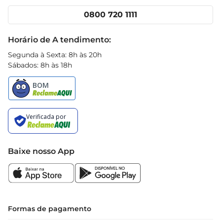
Cencosud Media
Clube Prezunic
0800 720 1111
Receitas
Black Friday
Horário de A tendimento:
Segunda à Sexta: 8h às 20h
Sábados: 8h às 18h
Baixe nosso App
Formas de pagamento