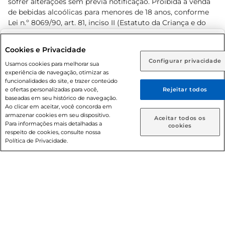
sofrer alterações sem prévia notificação. Proibida a venda
de bebidas alcoólicas para menores de 18 anos, conforme
Lei n.º 8069/90, art. 81, inciso II (Estatuto da Criança e do
Adolescente). Preços e condições exclusivos para o
www.prezunic.com.br
, podendo sofrer alterações sem aviso
Selecione sua região:
Cookies e Privacidade
prévio. O valor mínimo para as compras on-line é de R$
Configurar privacidade
Rio de Janeiro (RJ)
Goiás (GO)
Usamos cookies para melhorar sua
80,00.
experiência de navegação, otimizar as
Ou
funcionalidades do site, e trazer conteúdo
e ofertas personalizadas para você,
Rejeitar todos
Caso queira comprar online, informe como deseja receber
baseadas em seu histórico de navegação.
suas compras:
Ao clicar em aceitar, você concorda em
armazenar cookies em seu dispositivo.
© 2026 Copyright. Todos os direitos
Aceitar todos os
Para informações mais detalhadas a
Entrega em casa
Retire em Loja
cookies
reservados Prezunic.
respeito de cookies, consulte nossa
Política de Privacidade.
Cencosud Brasil Comercial SA.CNPJ sob n° 39.346.861/0350-
38 . Sediada na Av. das Nações Unidas, 12.995, 21º andar, CEP:
04.578-000, Bairro Brooklin Paulista, na cidade de São Paulo
- SP.