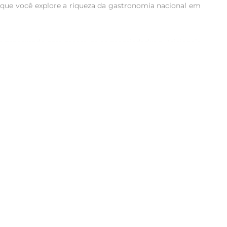
o que você explore a riqueza da gastronomia nacional em 
 processado para preservar as propriedades nutricionais 
roporcionando energia parao dia a dia.

 polenta, ele pode ser incorporado em receitas de pães, 
radam a toda a família, trazendo um sabor autêntico e 
to,mantenha o produto em um recipiente hermético para 
s receitas.