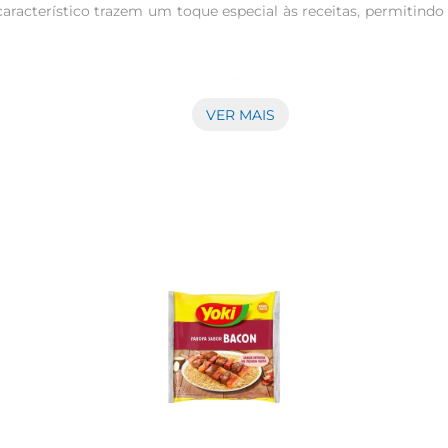
característico trazem um toque especial às receitas, permitind
hecido por sua pureza e frescor. Cada pacote é cuidadosamente
mas também saudável. É uma excelente fonte de carboidratos, p
VER MAIS
perimente utilizálo em diversas preparações. Além da clássica
sopas. Sua versatilidade permite que você crie pratos que ag
nálo em local fresco e seco, longe da luz direta. Após aber
ê sempre terá à disposição um ingrediente de qualidade para sua