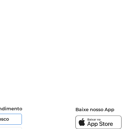
endimento
Baixe nosso App
osco