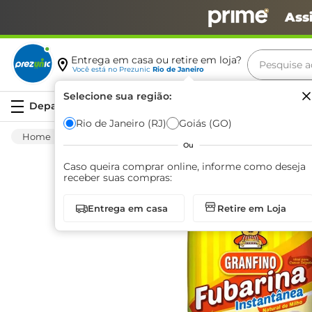
Ass
Pesquise aq
Entrega em casa ou retire em loja?
Você está no
Prezunic
Rio de Janeiro
Termos m
Selecione sua região:
Serviços
carne
Rio de Janeiro (RJ)
Goiás (GO)
Mercearia
Alimentos Basicos
Farinaceos
leite
Ou
café
Caso queira comprar online, informe como deseja
receber suas compras:
queijo
Entrega em casa
Retire em Loja
biscoit
azeite
arroz
iogurte
papel h