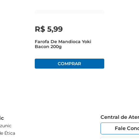
R$
5
,
99
Farofa De Mandioca Yoki
Bacon 200g
Central de At
ic
zunic
Fale Con
e Ética