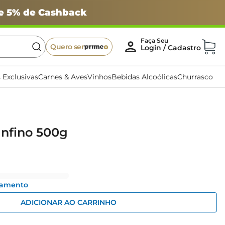
 e 5% de Cashback
Quero ser
 Exclusivas
Carnes & Aves
Vinhos
Bebidas Alcoólicas
Churrasco
anfino 500g
gamento
ADICIONAR AO CARRINHO