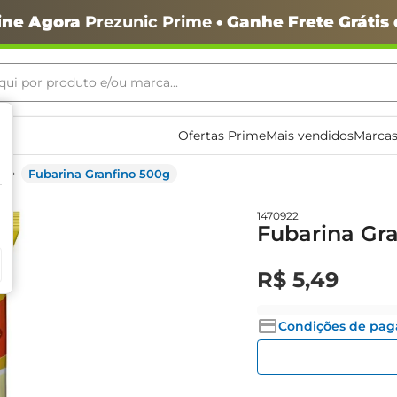
ine Agora
Prezunic Prime
• Ganhe Frete Grátis
ui por produto e/ou marca...
ais buscados
Ofertas Prime
Mais vendidos
Marcas
Fubarina Granfino 500g
1470922
Fubarina Gr
o
R$
5
,
49
Condições de pa
igiênico