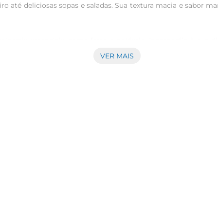
eiro até deliciosas sopas e saladas. Sua textura macia e sabor 
minerais essenciais, como ferro e potássio. Incorporálo à sua d
o, o Feijão Vermelho ComBrasil é uma opção prática e saudável 
VER MAIS
sas formas. Para um prato clássico, cozinhe os grãos na pressã
 combinando com vegetais frescos e um molho de sua preferênc
l, recomendase armazenálo em local fresco e seco, em um recip
é aconselhável deixálo de molho por algumas horas, o que facilit