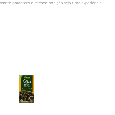
marcante garantem que cada refeição seja uma experiência 
ieta pode contribuir para a saúde do coração, auxiliar na 
para quem deseja manter uma alimentação equilibrada.

o com temperos a gosto, como alho, cebola e louro. Para 
ia. Sua versatilidade na cozinha permite que você crie 
iente hermético. Isso ajuda a manter suas propriedades 
a o cozimento e melhora a digestibilidade.