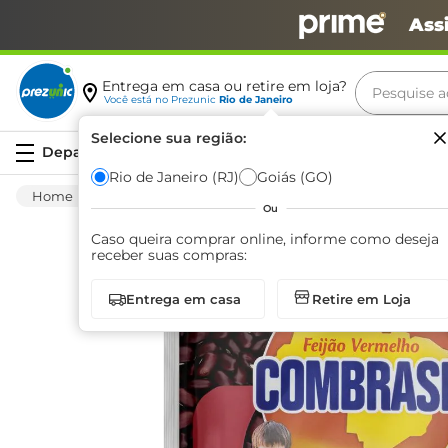
Ass
Pesquise aq
Entrega em casa ou retire em loja?
Você está no
Prezunic
Rio de Janeiro
Termos m
Selecione sua região:
Serviços
carne
Rio de Janeiro (RJ)
Goiás (GO)
Mercearia
Alimentos Basicos
Feijão
leite
Ou
café
Caso queira comprar online, informe como deseja
receber suas compras:
queijo
Entrega em casa
Retire em Loja
azeite
biscoit
arroz
iogurte
papel h