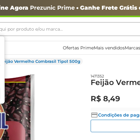
ine Agora
Prezunic Prime
• Ganhe Frete Grátis
ui por produto e/ou marca...
ais buscados
Ofertas Prime
Mais vendidos
Marcas
Feijão Vermelho Combrasil Tipo1 500g
1471352
Feijão Verme
R$
8
,
49
o
Condições de pa
igiênico