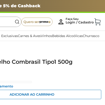
 e 5% de Cashback
Quero ser
 Exclusivas
Carnes & Aves
Vinhos
Bebidas Alcoólicas
Churrasco
lho Combrasil Tipo1 500g
gamento
ADICIONAR AO CARRINHO