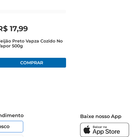
R$
17
,
99
eijão Preto Vapza Cozido No
Vapor 500g
endimento
Baixe nosso App
osco