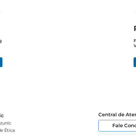
g
F
Central de At
ic
zunic
Fale Con
e Ética