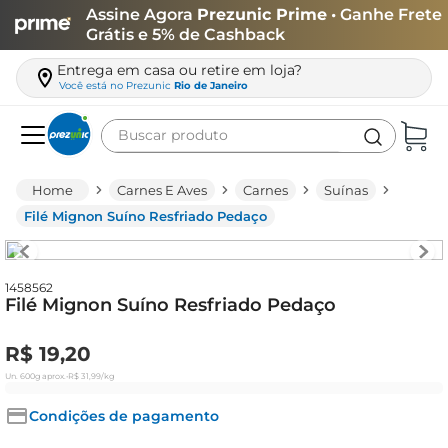
Assine Agora
Prezunic Prime
• Ganhe Frete
Grátis e 5% de Cashback
Entrega em casa ou retire em loja?
Você está no
Prezunic
Rio de Janeiro
Buscar produto
Termos mais buscados
Carnes E Aves
Carnes
Suínas
carne
Filé Mignon Suíno Resfriado Pedaço
leite
café
1458562
Filé Mignon Suíno Resfriado Pedaço
queijo
biscoito
R$
19
,
20
azeite
Un.
600g
aprox.
•
R$
31
,
99
/kg
arroz
Condições de pagamento