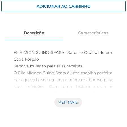
iogurte
ADICIONAR AO CARRINHO
papel higiênico
cerveja
Descrição
Características
FILE MIGN SUINO SEARA  Sabor e Qualidade em 
Cada Porção

Sabor suculento para suas receitas

O File Mignon Suíno Seara é uma escolha perfeita 
para quem busca um corte nobre e saboroso para 
suas refeições. Com uma textura macia e 
suculenta, esse pedaço de carne é ideal para 
preparar pratos especiais, seja em um almoço em 
VER MAIS
família ou em um jantar com amigos. Seu sabor 
marcante combina perfeitamente com diferentes 
temperos e acompanhamentos, tornando suas 