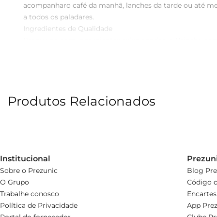
acompanharo café da manhã, lanches da tarde ou até me
a todos os paladares.

Ingredientes de Qualidade  

Produzido com ingredientes selecionados, o Brioche com Co
que não só é saboroso, mas também traz a leveza e a um
ser consumido em qualquer ocasião.

Versatilidade na Cozinha  

Este brioche é extremamente versátil epode ser utilizad
Produtos Relacionados
Também pode ser utilizado em receitas de sobremesas, co
na sua despensa.

Informações Técnicas  

 Peso: 1 kg  

 Tipo de Uso: Ideal para consumo direto ou em preparações culinárias.  

 Conservação: Manter em local fresco e seco, consumir preferencialmente em até 5 dias apósa abertura da embalagem.  

Institucional
Prezun
O Brioche com Coco é mais do que um simples pão
Sobre o Prezunic
Blog Pre
O Grupo
Código d
Trabalhe conosco
Encartes
Política de Privacidade
App Prez