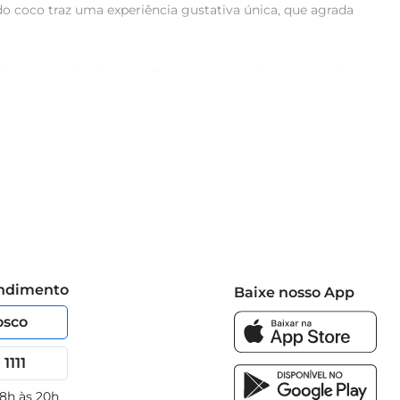
coco traz uma experiência gustativa única, que agrada 
a deliciosa polpa de coco. Essa mistura resulta em um pão 
entes garante um produto fresco e saboroso, ideal para 
leia, ou como base para uma deliciosa torrada francesa. 
ais. A sua versatilidade faz dele um item indispensável 
endimento
Baixe nosso App
osco
1111
 8h às 20h