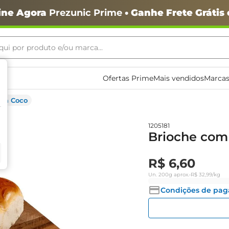
ine Agora
Prezunic Prime
• Ganhe Frete Grátis
ui por produto e/ou marca...
ais buscados
Ofertas Prime
Mais vendidos
Marcas
com Coco
1205181
Brioche com
R$
6
,
60
o
Un.
200g
aprox.
•
R$
32
,
99
/kg
Condições de pa
igiênico