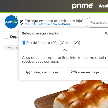
Ass
Pesquise aq
Entrega em casa ou retire em loja?
Você está no
Prezunic
Rio de Janeiro
Termos m
Selecione sua região:
Serviços
carne
Rio de Janeiro (RJ)
Goiás (GO)
Padaria
Pão
Outros Pães
Brioche 
leite
Ou
café
Caso queira comprar online, informe como deseja
receber suas compras:
queijo
Entrega em casa
Retire em Loja
azeite
biscoit
arroz
iogurte
papel h