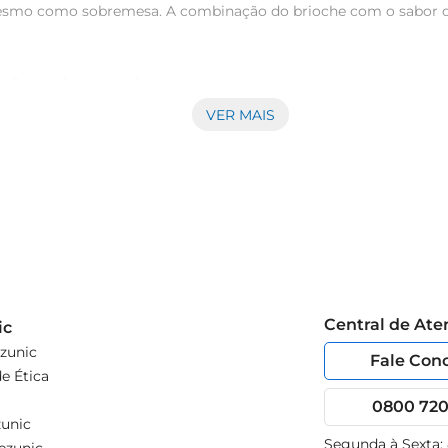
smo como sobremesa. A combinação do brioche com o sabor do 
co é feito com farinha de trigo, açúcar, leite, ovos e, claro, 
idade que caracterizam um bom brioche. A qualidade dos ingredi
VER MAIS
o de diversas maneiras. Experimente servilo com manteiga e ge
mo pudins ou tortas, onde o sabor do coco pode brilhar ainda m
Central de At
ic
zunic
Fale Con
e Ética
0800 720 
unic
Segunda à Sexta: