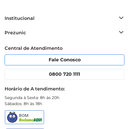
Institucional
Sobre o Prezunic
Prezunic
Grupo Cencosud
Trabalhe conosco
Blog Prezunic
Central de Atendimento
Política de Privacidade
Código de Ética
Portal do fornecedor
Encartes
Fale Conosco
Nossas lojas
App Prezunic
Cencosud Media
Clube Prezunic
0800 720 1111
Receitas
Black Friday
Horário de A tendimento:
Segunda à Sexta: 8h às 20h
Sábados: 8h às 18h