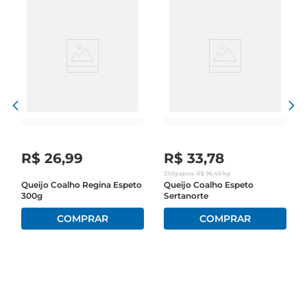
R$
26
,
99
R$
33
,
78
350g
aprox.
•
R$
96
,
49
/kg
Queijo Coalho Regina Espeto
Queijo Coalho Espeto
300g
Sertanorte