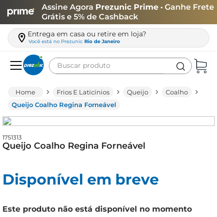
Assine Agora
Prezunic Prime
• Ganhe Frete
Grátis e 5% de Cashback
Entrega em casa ou retire em loja?
Você está no
Prezunic
Rio de Janeiro
Buscar produto
Termos mais buscados
Frios E Laticínios
Queijo
Coalho
carne
Queijo Coalho Regina Forneável
leite
café
1751313
Queijo Coalho Regina Forneável
queijo
arroz
Disponível em breve
iogurte
azeite
Este produto não está disponível no momento