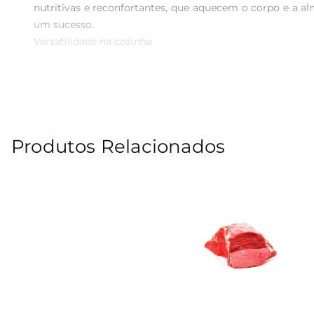
nutritivas e reconfortantes, que aquecem o corpo e a a
um sucesso.

Versatilidade na cozinha

Esses cubos são extremamente versáteis e podem ser ut
como arroz e feijão, proporcionando um toque especial e 
tempo na hora de cozinhar.

Nutrição e sabor em um só produto

Os cubos para sopa de acém são uma excelentefonte de p
Produtos Relacionados
pratodelicioso, mas também garantindo nutrientes im
fortalecimento do organismo.

Especificações do produto

 Tipo: Cubos para sopa de acém

 Peso: 1 kg

 Idealpara: Sopas, ensopados e pratos variados

 Armazenamento: Manter em local fresco e seco

Com os cubos para sopa de acém, suas refeições se t
Experimente e descubra como é fácil transformar ingredi