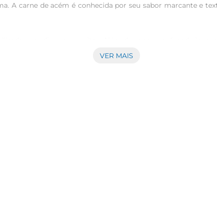
lma. A carne de acém é conhecida por seu sabor marcante e tex
ilizados em diversas receitas. Além de sopas, você pode inc
um sabor irresistível. A praticidade de já estarem cortados em
VER MAIS
roteínas, essenciais para uma alimentação equilibrada. Ao pre
portantes para a sua saúde. A carne de acém é rica em fer
ornam mais práticas e saborosas, permitindo que você aprove
entes simples em pratos incríveis