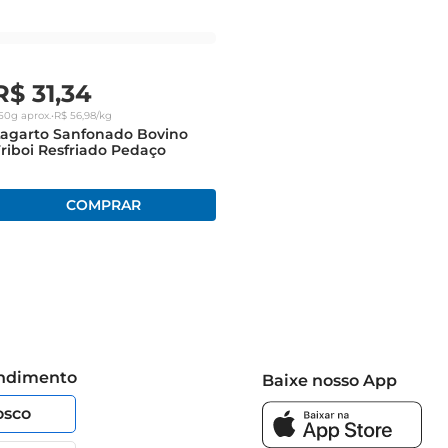
R$
31
,
34
50g
aprox.
•
R$
56
,
98
/kg
Lagarto Sanfonado Bovino
riboi Resfriado Pedaço
endimento
Baixe nosso App
osco