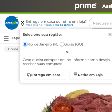
Ass
Pesquise aq
Entrega em casa ou retire em loja?
Você está no
Prezunic
Rio de Janeiro
Termos m
Selecione sua região:
Serviços
carne
Rio de Janeiro (RJ)
Goiás (GO)
Carnes E Aves
Carnes
Bovinas
Acém
leite
Ou
café
Caso queira comprar online, informe como deseja
receber suas compras:
queijo
Entrega em casa
Retire em Loja
azeite
biscoit
arroz
iogurte
papel h