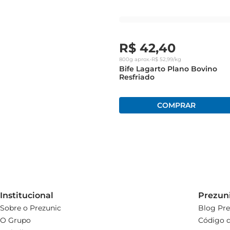
R$
42
,
40
800g
aprox.
•
R$
52
,
99
/kg
Bife Lagarto Plano Bovino
Resfriado
Institucional
Prezun
Sobre o Prezunic
Blog Pre
O Grupo
Código d