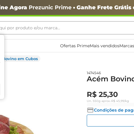
ine Agora
Prezunic Prime
• Ganhe Frete Grátis
ui por produto e/ou marca...
ais buscados
Ofertas Prime
Mais vendidos
Marcas
 Bovino em Cubos
1474546
Acém Bovin
R$
25
,
30
Un.
550g
aprox.
•
R$
45
,
99
/kg
o
Condições de pa
igiênico