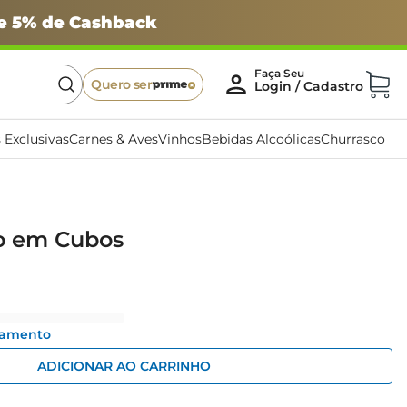
 e 5% de Cashback
Quero ser
 Exclusivas
Carnes & Aves
Vinhos
Bebidas Alcoólicas
Churrasco
o em Cubos
gamento
ADICIONAR AO CARRINHO