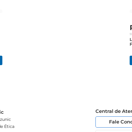
5
F
Central de At
ic
zunic
Fale Con
e Ética