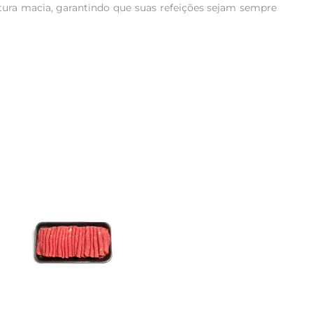
tura macia, garantindo que suas refeições sejam sempre 
orporálos em ensopados, molhos ou até mesmo em pratos 
 cubos facilita o preparo, permitindo que você economize 
parar suas sopas, você estará não apenas saboreando um 
ro e vitaminas do complexo B, que contribuem para o 
ite momentos especiais à mesa com família e amigos. 