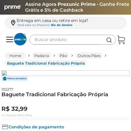
Assine Agora
Prezunic Prime
• Ganhe Frete
Grátis e 5% de Cashback
Entrega em casa ou retire em loja?
Você está no
Prezunic
Rio de Janeiro
Buscar produto
Termos mais buscados
Padaria
Pão
Outros Pães
carne
Baguete Tradicional Fabricação Própria
leite
café
1112277
queijo
Baguete Tradicional Fabricação Própria
arroz
R$
32
,
99
azeite
Un.
1kg
aprox.
•
R$
32
,
99
/kg
biscoito
Condições de pagamento