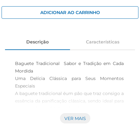
cerveja
iogurte
ADICIONAR AO CARRINHO
papel higiênico
Descrição
Características
Baguete Tradicional  Sabor e Tradição em Cada 
Mordida

Uma Delícia Clássica para Seus Momentos 
Especiais  

A baguete tradicional éum pão que traz consigo a 
essência da panificação clássica, sendo ideal para 
acompanhar refeições, lanches ou até mesmo 
para ser saboreada sozinha. Com uma crosta 
VER MAIS
dourada e crocante, e um miolo macio e arejado, 
esse pão é perfeito para quem aprecia um sabor 
autêntico e uma textura irresistível.
