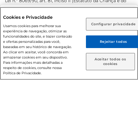
Lei n.º 8069/90, art. 81, inciso II (Estatuto da Criança e do
Adolescente). Preços e condições exclusivos para o
www.prezunic.com.br
, podendo sofrer alterações sem aviso
Selecione sua região:
Cookies e Privacidade
prévio. O valor mínimo para as compras on-line é de R$
Configurar privacidade
Rio de Janeiro (RJ)
Goiás (GO)
Usamos cookies para melhorar sua
80,00.
experiência de navegação, otimizar as
Ou
funcionalidades do site, e trazer conteúdo
e ofertas personalizadas para você,
Rejeitar todos
Caso queira comprar online, informe como deseja receber
baseadas em seu histórico de navegação.
suas compras:
Ao clicar em aceitar, você concorda em
armazenar cookies em seu dispositivo.
© 2026 Copyright. Todos os direitos
Aceitar todos os
Para informações mais detalhadas a
Entrega em casa
Retire em Loja
cookies
reservados Prezunic.
respeito de cookies, consulte nossa
Política de Privacidade.
Cencosud Brasil Comercial SA.CNPJ sob n° 39.346.861/0350-
38 . Sediada na Av. das Nações Unidas, 12.995, 21º andar, CEP:
04.578-000, Bairro Brooklin Paulista, na cidade de São Paulo
- SP.