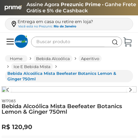
Assine Agora
Prezunic Prime
• Ganhe Frete
Grátis e 5% de Cashback
Entrega em casa ou retire em loja?
Você está no
Prezunic
Rio de Janeiro
Buscar produto
Termos mais buscados
Bebida Alcoólica
Aperitivo
carne
Ice E Bebida Mista
Bebida Alcoólica Mista Beefeater Botanics Lemon &
leite
Ginger 750ml
café
queijo
1817083
Bebida Alcoólica Mista Beefeater Botanics
arroz
Lemon & Ginger 750ml
biscoito
R$
120
,
90
azeite