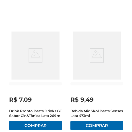
proibida a venda e o consumo de bebidas 
alcoólicas para menores de 18 anos. Se beber não 
dirija. Baseado na premiação internacional de 
destilados 2004 a 2022. Beefeater Botanics 27,5 
de álcool vs. 47 de Beefeater London Dry
R$
7
,
09
R$
9
,
49
Drink Pronto Beats Drinks GT
Bebida Mix Skol Beats Senses
Sabor Gin&Tônica Lata 269ml
Lata 473ml