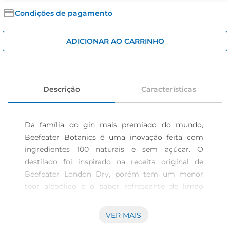
iogurte
Condições de pagamento
papel higiênico
cerveja
ADICIONAR AO CARRINHO
Descrição
Características
Da família do gin mais premiado do mundo, 
Beefeater Botanics é uma inovação feita com 
ingredientes 100 naturais e sem açúcar. O 
destilado foi inspirado na receita original de 
Beefeater London Dry, porém tem um menor 
teor alcoólico e o sabor refrescante de limão 
siciliano e gengibre. Pode ser consumido puro ou 
em drinks. O Beefeater Botanics de 750 ml 
VER MAIS
possui uma graduação alcoólica de 27,5. É 