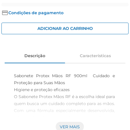
iogurte
papel higiênico
Condições de pagamento
cerveja
ADICIONAR AO CARRINHO
Descrição
Características
Sabonete Protex Mãos RF 900ml  Cuidado e 
Proteção para Suas Mãos

Higiene e proteção eficazes  

O Sabonete Protex Mãos RF é a escolha ideal para 
quem busca um cuidado completo para as mãos. 
Com uma fórmula especialmente desenvolvida, 
este sabonete proporciona uma limpeza 
profunda, eliminando impurezas e bactérias, 
VER MAIS