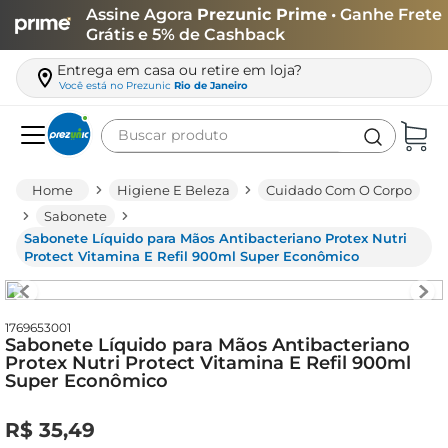
Assine Agora
Prezunic Prime
• Ganhe Frete
Grátis e 5% de Cashback
Entrega em casa ou retire em loja?
Você está no
Prezunic
Rio de Janeiro
Buscar produto
Termos mais buscados
Higiene E Beleza
Cuidado Com O Corpo
carne
Sabonete
Sabonete Líquido para Mãos Antibacteriano Protex Nutri
leite
Protect Vitamina E Refil 900ml Super Econômico
café
queijo
1769653001
Sabonete Líquido para Mãos Antibacteriano
azeite
Protex Nutri Protect Vitamina E Refil 900ml
Super Econômico
biscoito
arroz
R$
35
,
49