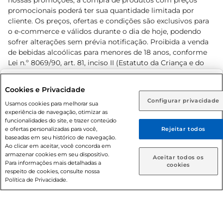
nossas promoções, a compra de produtos com preços
promocionais poderá ter sua quantidade limitada por
cliente. Os preços, ofertas e condições são exclusivos para
o e-commerce e válidos durante o dia de hoje, podendo
sofrer alterações sem prévia notificação. Proibida a venda
de bebidas alcoólicas para menores de 18 anos, conforme
Lei n.º 8069/90, art. 81, inciso II (Estatuto da Criança e do
Adolescente). Preços e condições exclusivos para o
www.prezunic.com.br
, podendo sofrer alterações sem aviso
Selecione sua região:
Cookies e Privacidade
prévio. O valor mínimo para as compras on-line é de R$
Configurar privacidade
Rio de Janeiro (RJ)
Goiás (GO)
Usamos cookies para melhorar sua
80,00.
experiência de navegação, otimizar as
Ou
funcionalidades do site, e trazer conteúdo
e ofertas personalizadas para você,
Rejeitar todos
Caso queira comprar online, informe como deseja receber
baseadas em seu histórico de navegação.
suas compras:
Ao clicar em aceitar, você concorda em
armazenar cookies em seu dispositivo.
© 2026 Copyright. Todos os direitos
Aceitar todos os
Para informações mais detalhadas a
Entrega em casa
Retire em Loja
cookies
reservados Prezunic.
respeito de cookies, consulte nossa
Política de Privacidade.
Cencosud Brasil Comercial SA.CNPJ sob n° 39.346.861/0350-