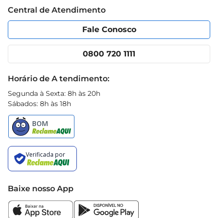
Trabalhe conosco
Blog Prezunic
Central de Atendimento
Política de Privacidade
Código de Ética
Portal do fornecedor
Encartes
Fale Conosco
Nossas lojas
App Prezunic
Cencosud Media
Clube Prezunic
0800 720 1111
Receitas
Black Friday
Horário de A tendimento:
Segunda à Sexta: 8h às 20h
Sábados: 8h às 18h
Baixe nosso App