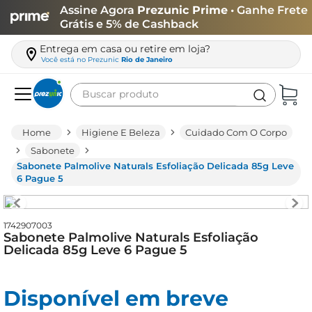
Assine Agora
Prezunic Prime
• Ganhe Frete
Grátis e 5% de Cashback
Entrega em casa ou retire em loja?
Você está no
Prezunic
Rio de Janeiro
Buscar produto
Termos mais buscados
Higiene E Beleza
Cuidado Com O Corpo
carne
Sabonete
Sabonete Palmolive Naturals Esfoliação Delicada 85g Leve
leite
6 Pague 5
café
queijo
1742907003
Sabonete Palmolive Naturals Esfoliação
arroz
Delicada 85g Leve 6 Pague 5
biscoito
azeite
Disponível em breve