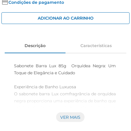
iogurte
Condições de pagamento
papel higiênico
ADICIONAR AO CARRINHO
cerveja
Descrição
Características
Sabonete Barra Lux 85g  Orquídea Negra: Um 
Toque de Elegância e Cuidado

Experiência de Banho Luxuosa  

O sabonete barra Lux comfragrância de orquídea 
negra proporciona uma experiência de banho que 
vai além do simples ato de higienização. Com sua 
fórmula delicada, ele limpa a pele enquanto a 
VER MAIS
envolve em um aroma envolvente e sofisticado, 
transformando seu momento de cuidado pessoal 