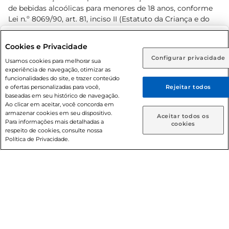
de bebidas alcoólicas para menores de 18 anos, conforme
Lei n.º 8069/90, art. 81, inciso II (Estatuto da Criança e do
Adolescente). Preços e condições exclusivos para o
www.prezunic.com.br
, podendo sofrer alterações sem aviso
Selecione sua região:
Cookies e Privacidade
prévio. O valor mínimo para as compras on-line é de R$
Configurar privacidade
Rio de Janeiro (RJ)
Goiás (GO)
Usamos cookies para melhorar sua
80,00.
experiência de navegação, otimizar as
Ou
funcionalidades do site, e trazer conteúdo
e ofertas personalizadas para você,
Rejeitar todos
Caso queira comprar online, informe como deseja receber
baseadas em seu histórico de navegação.
suas compras:
Ao clicar em aceitar, você concorda em
armazenar cookies em seu dispositivo.
© 2026 Copyright. Todos os direitos
Aceitar todos os
Para informações mais detalhadas a
Entrega em casa
Retire em Loja
cookies
reservados Prezunic.
respeito de cookies, consulte nossa
Política de Privacidade.
Cencosud Brasil Comercial SA.CNPJ sob n° 39.346.861/0350-
38 . Sediada na Av. das Nações Unidas, 12.995, 21º andar, CEP:
04.578-000, Bairro Brooklin Paulista, na cidade de São Paulo
- SP.