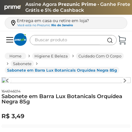
Assine Agora
Prezunic Prime
• Ganhe Frete
Grátis e 5% de Cashback
Entrega em casa ou retire em loja?
Você está no
Prezunic
Rio de Janeiro
Buscar produto
Termos mais buscados
Higiene E Beleza
Cuidado Com O Corpo
carne
Sabonete
Sabonete em Barra Lux Botanicals Orquídea Negra 85g
leite
café
queijo
1646146014
Sabonete em Barra Lux Botanicals Orquídea
Negra 85g
azeite
biscoito
R$
3
,
49
arroz