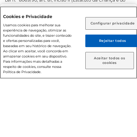
Lei n.º 8069/90, art. 81, inciso II (Estatuto da Criança e do
Adolescente). Preços e condições exclusivos para o
www.prezunic.com.br
, podendo sofrer alterações sem aviso
Selecione sua região:
Cookies e Privacidade
prévio. O valor mínimo para as compras on-line é de R$
Configurar privacidade
Rio de Janeiro (RJ)
Goiás (GO)
Usamos cookies para melhorar sua
80,00.
experiência de navegação, otimizar as
Ou
funcionalidades do site, e trazer conteúdo
e ofertas personalizadas para você,
Rejeitar todos
Caso queira comprar online, informe como deseja receber
baseadas em seu histórico de navegação.
suas compras:
Ao clicar em aceitar, você concorda em
armazenar cookies em seu dispositivo.
© 2026 Copyright. Todos os direitos
Aceitar todos os
Para informações mais detalhadas a
Entrega em casa
Retire em Loja
cookies
reservados Prezunic.
respeito de cookies, consulte nossa
Política de Privacidade.
Cencosud Brasil Comercial SA.CNPJ sob n° 39.346.861/0350-
38 . Sediada na Av. das Nações Unidas, 12.995, 21º andar, CEP:
04.578-000, Bairro Brooklin Paulista, na cidade de São Paulo
- SP.