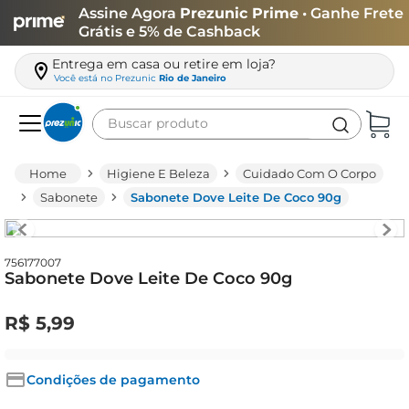
Assine Agora
Prezunic Prime
• Ganhe Frete
Grátis e 5% de Cashback
Entrega em casa ou retire em loja?
Você está no
Prezunic
Rio de Janeiro
Buscar produto
Termos mais buscados
Higiene E Beleza
Cuidado Com O Corpo
carne
Sabonete
Sabonete Dove Leite De Coco 90g
leite
café
756177007
Sabonete Dove Leite De Coco 90g
queijo
biscoito
R$
5
,
99
azeite
arroz
Condições de pagamento