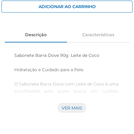
iogurte
ADICIONAR AO CARRINHO
papel higiênico
cerveja
Descrição
Características
Sabonete Barra Dove 90g  Leite de Coco

Hidratação e Cuidado para a Pele

O Sabonete Barra Dove com Leite de Coco é uma 
escolhaideal para quem busca um cuidado 
especial para a pele. Com uma fórmula rica em 
nutrientes, este sabonete proporciona uma 
VER MAIS
limpeza suave, mantendo a hidratação natural da 
pele. O leite de coco, conhecido por suas 
propriedades emolientes, ajuda a deixar a pele 