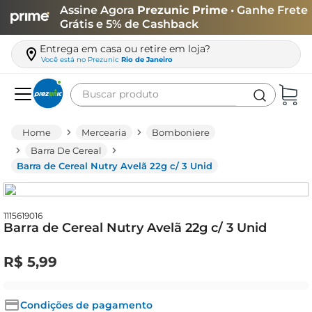
Assine Agora
Prezunic Prime
• Ganhe Frete
Grátis e 5% de Cashback
Entrega em casa ou retire em loja?
Você está no
Prezunic
Rio de Janeiro
Buscar produto
Termos mais buscados
Mercearia
Bomboniere
carne
Barra De Cereal
Barra de Cereal Nutry Avelã 22g c/ 3 Unid
leite
café
queijo
1115619016
Barra de Cereal Nutry Avelã 22g c/ 3 Unid
biscoito
R$
5
,
99
azeite
arroz
Condições de pagamento