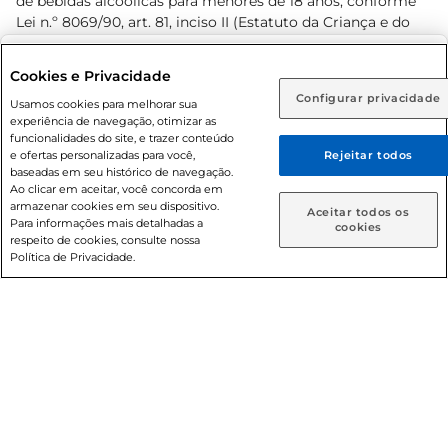
de bebidas alcoólicas para menores de 18 anos, conforme
Lei n.º 8069/90, art. 81, inciso II (Estatuto da Criança e do
Adolescente). Preços e condições exclusivos para o
www.prezunic.com.br
, podendo sofrer alterações sem aviso
Selecione sua região:
Cookies e Privacidade
prévio. O valor mínimo para as compras on-line é de R$
Configurar privacidade
Rio de Janeiro (RJ)
Goiás (GO)
Usamos cookies para melhorar sua
80,00.
experiência de navegação, otimizar as
Ou
funcionalidades do site, e trazer conteúdo
e ofertas personalizadas para você,
Rejeitar todos
Caso queira comprar online, informe como deseja receber
baseadas em seu histórico de navegação.
suas compras:
Ao clicar em aceitar, você concorda em
armazenar cookies em seu dispositivo.
© 2026 Copyright. Todos os direitos
Aceitar todos os
Para informações mais detalhadas a
Entrega em casa
Retire em Loja
cookies
reservados Prezunic.
respeito de cookies, consulte nossa
Política de Privacidade.
Cencosud Brasil Comercial SA.CNPJ sob n° 39.346.861/0350-
38 . Sediada na Av. das Nações Unidas, 12.995, 21º andar, CEP:
04.578-000, Bairro Brooklin Paulista, na cidade de São Paulo
- SP.