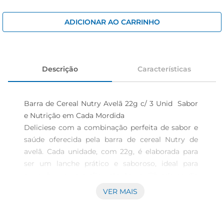
iogurte
papel higiênico
ADICIONAR AO CARRINHO
cerveja
Descrição
Características
Barra de Cereal Nutry Avelã 22g c/ 3 Unid  Sabor 
e Nutrição em Cada Mordida 

Deliciese com a combinação perfeita de sabor e 
saúde oferecida pela barra de cereal Nutry de 
avelã. Cada unidade, com 22g, é elaborada para 
ser um lanche prático e saboroso, ideal para 
quem busca uma alimentação equilibrada no dia 
a dia.

VER MAIS
Sabor irresistível e ingredientes selecionados  

A barra Nutry é feita com ingredientes de 
qualidade que proporcionam um gosto marcante 