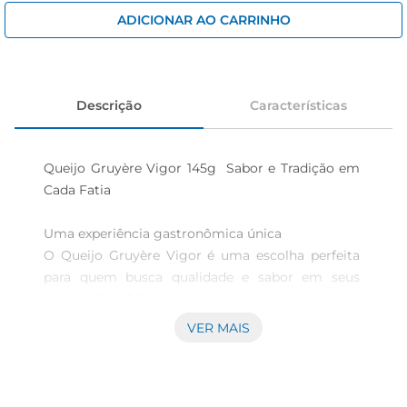
iogurte
ADICIONAR AO CARRINHO
papel higiênico
cerveja
Descrição
Características
Queijo Gruyère Vigor 145g  Sabor e Tradição em 
Cada Fatia

Uma experiência gastronômica única  

O Queijo Gruyère Vigor é uma escolha perfeita 
para quem busca qualidade e sabor em seus 
pratos. Com 145g de pura tradição, este queijo é 
ideal para ser utilizado emdiversas receitas, desde 
VER MAIS
fondues até gratinados, proporcionando um 
toque especial a cada preparação. Seu sabor 
intenso e levemente adocicado é resultado de 