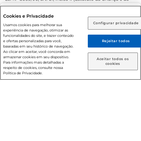
Adolescente). Preços e condições exclusivos para o
www.prezunic.com.br
, podendo sofrer alterações sem aviso
Selecione sua região:
Cookies e Privacidade
prévio. O valor mínimo para as compras on-line é de R$
Configurar privacidade
Rio de Janeiro (RJ)
Goiás (GO)
Usamos cookies para melhorar sua
80,00.
experiência de navegação, otimizar as
Ou
funcionalidades do site, e trazer conteúdo
e ofertas personalizadas para você,
Rejeitar todos
Caso queira comprar online, informe como deseja receber
baseadas em seu histórico de navegação.
suas compras:
Ao clicar em aceitar, você concorda em
armazenar cookies em seu dispositivo.
© 2026 Copyright. Todos os direitos
Aceitar todos os
Para informações mais detalhadas a
Entrega em casa
Retire em Loja
cookies
reservados Prezunic.
respeito de cookies, consulte nossa
Política de Privacidade.
Cencosud Brasil Comercial SA.CNPJ sob n° 39.346.861/0350-
38 . Sediada na Av. das Nações Unidas, 12.995, 21º andar, CEP:
04.578-000, Bairro Brooklin Paulista, na cidade de São Paulo
- SP.