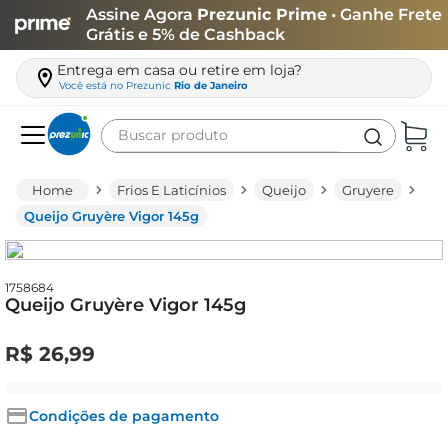
Assine Agora
Prezunic Prime
• Ganhe Frete
Grátis e 5% de Cashback
Entrega em casa ou retire em loja?
Você está no
Prezunic
Rio de Janeiro
Buscar produto
Termos mais buscados
Frios E Laticínios
Queijo
Gruyere
carne
Queijo Gruyère Vigor 145g
leite
café
1758684
Queijo Gruyère Vigor 145g
queijo
arroz
R$
26
,
99
biscoito
azeite
Condições de pagamento