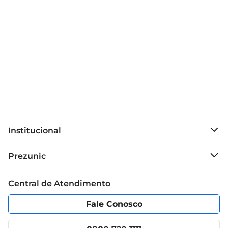
transporte, tornandoos ideais para serem levados 
em passeios ou viagens. Basta abrir a 
embalagem e oferecer ao seu gato, criando 
momentos de diversão e prazer.

Especificações do produto  

 Peso: 40g  

 Sabor: Queijo  

 Formato: Crocante por fora e macio por dentro  

 Ideal para: Gatos de todas as idades  

Institucional
Com Dreamies, você proporciona ao seu gato 
um momento de alegria e sabor, fortalecendo o 
Sobre o Prezunic
Prezunic
vínculo entre vocês e garantindo que ele se sinta 
Grupo Cencosud
amado e bem cuidado.
Trabalhe conosco
Blog Prezunic
Central de Atendimento
Política de Privacidade
Código de Ética
Portal do fornecedor
Encartes
Fale Conosco
Nossas lojas
App Prezunic
Cencosud Media
Clube Prezunic