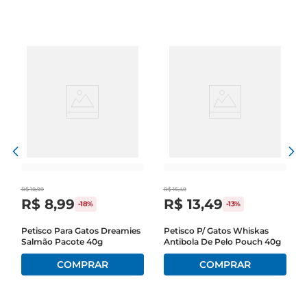
petiscos são uma forma deliciosa de 
recompensar seu amigo peludo.

Nutrição e sabor em harmonia  

Além de serem irresistíveis, os petiscos Dreamies 
são formulados para oferecer uma experiência 
equilibrada. Com ingredientes selecionados, eles 
proporcionam uma opção de lanche que pode 
ser incorporada à dieta do seu gato, garantindo 
que ele receba um agrado sem comprometer sua 
saúde. É uma maneira prática de adicionar um 
R$
10
,
99
R$
15
,
49
toque especial à alimentação do seu felino.

R$
8
,
99
R$
13
,
49
-
18%
-
13%
Facilidade de uso  

Petisco Para Gatos Dreamies
Petisco P/ Gatos Whiskas
Salmão Pacote 40g
Antibola De Pelo Pouch 40g
A embalagem de 40g é perfeita para manter a 
frescura dos petiscos, permitindo que você 
ofereça sempre um lanche crocante e saboroso. 
O formato prático facilita o armazenamento e o 