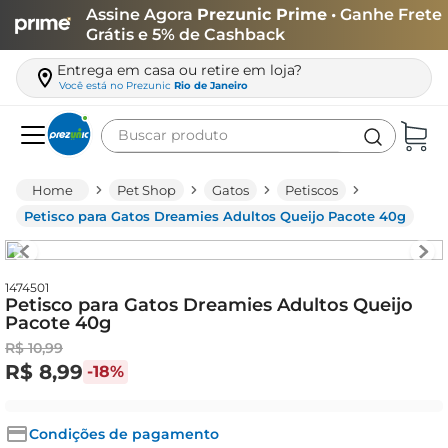
Assine Agora
Prezunic Prime
• Ganhe Frete
Grátis e 5% de Cashback
Entrega em casa ou retire em loja?
Você está no
Prezunic
Rio de Janeiro
Buscar produto
Termos mais buscados
Pet Shop
Gatos
Petiscos
carne
Petisco para Gatos Dreamies Adultos Queijo Pacote 40g
leite
café
1474501
Petisco para Gatos Dreamies Adultos Queijo
queijo
Pacote 40g
azeite
R$
10
,
99
R$
8
,
99
-
18%
biscoito
arroz
Condições de pagamento