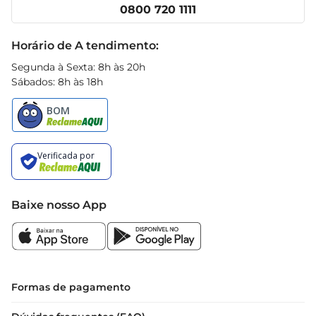
Cencosud Media
Clube Prezunic
0800 720 1111
Receitas
Black Friday
Horário de A tendimento:
Segunda à Sexta: 8h às 20h
Sábados: 8h às 18h
Baixe nosso App
Formas de pagamento