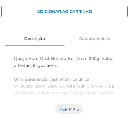
cerveja
iogurte
ADICIONAR AO CARRINHO
papel higiênico
Descrição
Características
Queijo Bom Dest Burrata Buf Crem 200g  Sabor 
e Textura Inigualáveis

Uma experiência gastronômica única  

O Queijo Bom Dest Burrata Buf Crem é uma 
verdadeira iguaria que traz a essência da tradição 
italiana para a sua mesa. Com 200g de puro 
sabor, este queijo é ideal para quem aprecia a 
VER MAIS
combinação perfeita entre cremosidade e 
frescor. Sua textura macia e o recheio cremoso 
proporcionam uma experiência sensorial que 