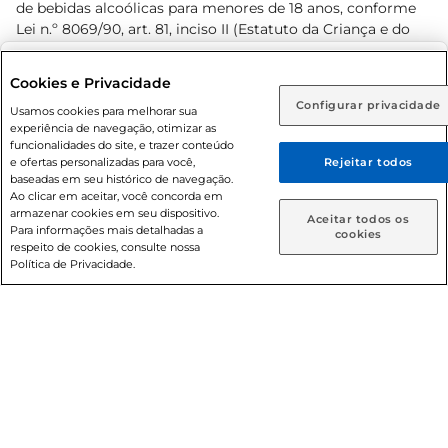
de bebidas alcoólicas para menores de 18 anos, conforme
Lei n.º 8069/90, art. 81, inciso II (Estatuto da Criança e do
Adolescente). Preços e condições exclusivos para o
www.prezunic.com.br
, podendo sofrer alterações sem aviso
Selecione sua região:
Cookies e Privacidade
prévio. O valor mínimo para as compras on-line é de R$
Configurar privacidade
Rio de Janeiro (RJ)
Goiás (GO)
Usamos cookies para melhorar sua
80,00.
experiência de navegação, otimizar as
Ou
funcionalidades do site, e trazer conteúdo
e ofertas personalizadas para você,
Rejeitar todos
Caso queira comprar online, informe como deseja receber
baseadas em seu histórico de navegação.
suas compras:
Ao clicar em aceitar, você concorda em
armazenar cookies em seu dispositivo.
© 2026 Copyright. Todos os direitos
Aceitar todos os
Para informações mais detalhadas a
Entrega em casa
Retire em Loja
cookies
reservados Prezunic.
respeito de cookies, consulte nossa
Política de Privacidade.
Cencosud Brasil Comercial SA.CNPJ sob n° 39.346.861/0350-
38 . Sediada na Av. das Nações Unidas, 12.995, 21º andar, CEP:
04.578-000, Bairro Brooklin Paulista, na cidade de São Paulo
- SP.