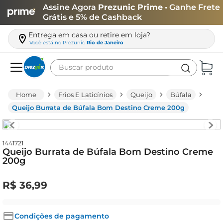
Assine Agora
Prezunic Prime
• Ganhe Frete
Grátis e 5% de Cashback
Entrega em casa ou retire em loja?
Você está no
Prezunic
Rio de Janeiro
Buscar produto
Termos mais buscados
Frios E Laticínios
Queijo
Búfala
carne
Queijo Burrata de Búfala Bom Destino Creme 200g
leite
café
1441721
Queijo Burrata de Búfala Bom Destino Creme
queijo
200g
arroz
R$
36
,
99
azeite
biscoito
Condições de pagamento