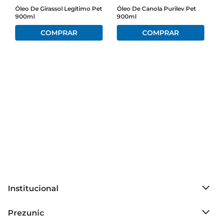
Óleo De Girassol Legítimo Pet
Óleo De Canola Purilev Pet
900ml
900ml
Uso Prático e Eficiente  

A embalagem PET de 900ml é prática e fácil de 
manusear, permitindo que você utilize a 
quantidade ideal de óleo em suas receitas sem 
desperdícios. O bicodosador facilita a aplicação, 
garantindo que você tenha controle total sobre a 
quantidade utilizada. Ideal para o dia a dia, o 
óleode canola Liza se torna um aliado na cozinha, 
ajudando a preparar pratos saborosos de forma 
rápida e eficiente.

Recomendações deArmazenamento  

Para preservar a qualidade do óleo, recomendase 
armazenálo em local fresco e seco, longe da luz 
direta. Após aberto, é ideal consumilo em um 
Institucional
período de até seis meses para garantir que suas 
propriedades e sabor se mantenham intactos. 

Sobre o Prezunic
Prezunic
Grupo Cencosud