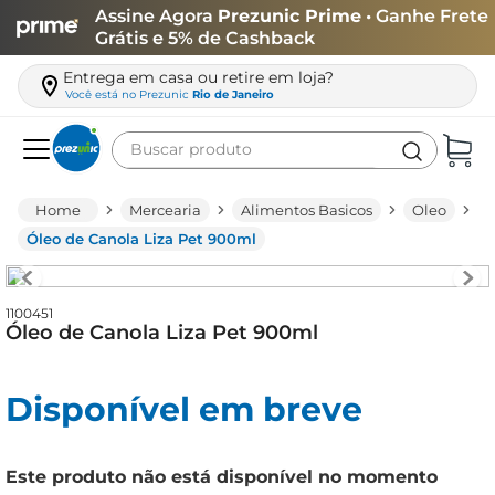
Assine Agora
Prezunic Prime
• Ganhe Frete
Grátis e 5% de Cashback
Entrega em casa ou retire em loja?
Você está no
Prezunic
Rio de Janeiro
Buscar produto
Termos mais buscados
Mercearia
Alimentos Basicos
Oleo
carne
Óleo de Canola Liza Pet 900ml
leite
café
1100451
Óleo de Canola Liza Pet 900ml
queijo
arroz
Disponível em breve
azeite
biscoito
Este produto não está disponível no momento