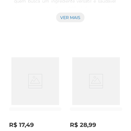
quem busca um ingrediente versátil e saudável 
para suas receitas. Com 900ml de puro sabor, 
este óleo é perfeito para frituras, refogados, 
VER MAIS
assados e até mesmo para temperar saladas. Sua 
leveza e sabor neutro garantem que os pratos 
mantenham suas características originais, 
permitindo que você explore uma variedade de 
preparações culinárias.

Benefícios Nutricionais  

Rico em ácidos graxos essenciais, o óleo de 
canola é conhecido por suas propriedades 
benéficas à saúde. Ele contém uma alta 
concentração de ácidos graxos monoinsaturados, 
que podem ajudar a reduzir o colesterol ruim e a 
promover a saúde cardiovascular. Além disso, é 
uma fonte de ômega 3 e ômega 6, nutrientes 
importantes para o funcionamento adequado do 
R$
17
,
49
R$
28
,
99
organismo.
