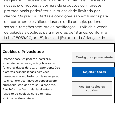
de garantir o acesso de um maior número de clientes as
nossas promoções, a compra de produtos com preços
promocionais poderá ter sua quantidade limitada por
cliente. Os preços, ofertas e condições são exclusivos para
o e-commerce e válidos durante o dia de hoje, podendo
sofrer alterações sem prévia notificação. Proibida a venda
de bebidas alcoólicas para menores de 18 anos, conforme
Lei n.º 8069/90, art. 81, inciso II (Estatuto da Criança e do
Adolescente). Preços e condições exclusivos para o
www.prezunic.com.br
, podendo sofrer alterações sem aviso
Selecione sua região:
Cookies e Privacidade
prévio. O valor mínimo para as compras on-line é de R$
Configurar privacidade
Rio de Janeiro (RJ)
Goiás (GO)
Usamos cookies para melhorar sua
80,00.
experiência de navegação, otimizar as
Ou
funcionalidades do site, e trazer conteúdo
e ofertas personalizadas para você,
Rejeitar todos
Caso queira comprar online, informe como deseja receber
baseadas em seu histórico de navegação.
suas compras:
Ao clicar em aceitar, você concorda em
armazenar cookies em seu dispositivo.
© 2026 Copyright. Todos os direitos
Aceitar todos os
Para informações mais detalhadas a
Entrega em casa
Retire em Loja
cookies
reservados Prezunic.
respeito de cookies, consulte nossa
Política de Privacidade.