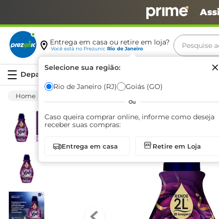
Ass
Pesquise aq
Entrega em casa ou retire em loja?
Você está no
Prezunic
Rio de Janeiro
Termos m
Selecione sua região:
Serviços
carne
Rio de Janeiro (RJ)
Goiás (GO)
Limpeza
Roupa
Amaciante
Amacia
leite
Ou
café
Caso queira comprar online, informe como deseja
receber suas compras:
queijo
Entrega em casa
Retire em Loja
arroz
azeite
biscoit
cerveja
iogurte