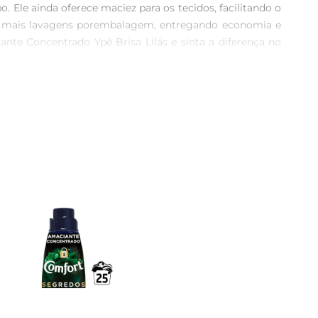
Ele ainda oferece maciez para os tecidos, facilitando o 
na mais lavagens porembalagem, entregando economia e 
ante Concentrado Ypê Brisa Lilás e sinta a diferença no 
s de perfume: tecnologia que ativa o perfume ao toque 
e cozinha Roupas mais macias: toque suave que facilita 
m. Fórmula concentrada: rende mais lavagens com menos 
exclusivas inspiradas em perfumaria fina que harmonizam 
a Ypê: qualidade reconhecida no cuidado com as roupas.