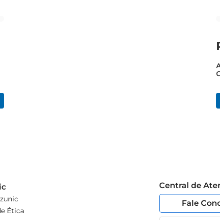
Central de At
ic
zunic
Fale Con
e Ética