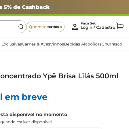
 e 5% de Cashback
Quero ser
 Exclusivas
Carnes & Aves
Vinhos
Bebidas Alcoólicas
Churrasco
oncentrado Ypê Brisa Lilás 500ml
l em breve
está disponível no momento
uando estiver disponível