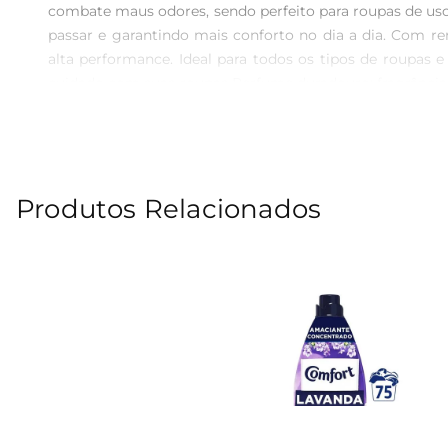
combate maus odores, sendo perfeito para roupas de uso 
passar e garantindo mais conforto no dia a dia. Com 
alta performance. Ideal para todos os tipos de roupas e
cuidado com suas roupas Perfume duradouro: fragrância
ou movimento. Combate maus odores: elimina odores inde
passar e garante roupas mais gostosas de usar Frescor
produto Versus Amaciantes não concentrados Uso diário: 
notas complexas com perfumes surpreendentes. Economia
Produtos Relacionados