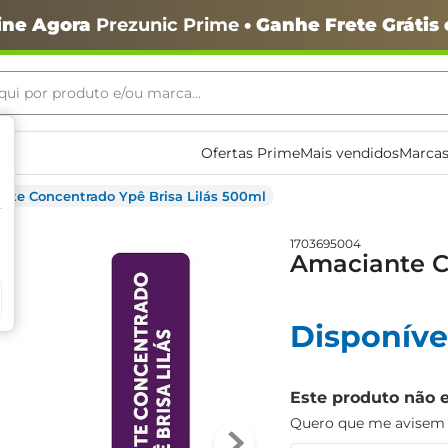
ine Agora
Prezunic Prime
• Ganhe Frete Grátis
ui por produto e/ou marca...
ais buscados
Ofertas Prime
Mais vendidos
Marcas
nte Concentrado Ypê Brisa Lilás 500ml
1703695004
Amaciante C
Disponíve
o
Este produto não 
Quero que me avisem q