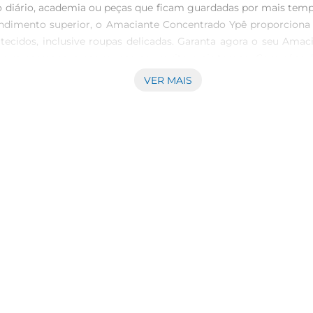
diário, academia ou peças que ficam guardadas por mais tempo. 
rendimento superior, o Amaciante Concentrado Ypê proporcio
 tecidos, inclusive roupas delicadas. Garanta agora o seu Amaci
 que permanece nas roupas por muito mais tempo. Com cápsula
sejados do dia a dia Testes realizados com maus odores: suor 
VER MAIS
 prolongado: sensação de roupa limpa por dias após a lavage
indicado para todos os tipos de roupas e tecidos. Fragrâncias 
 e rendimento: excelente custobenefício por embalagem. Marc