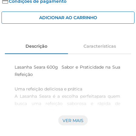
cerveja
Condições de pagamento
iogurte
ADICIONAR AO CARRINHO
papel higiênico
Descrição
Características
Lasanha Seara 600g  Sabor e Praticidade na Sua 
Refeição

Uma refeição deliciosa e prática  

A Lasanha Seara é a escolha perfeitapara quem 
busca uma refeição saborosa e rápida de 
preparar. Com 600g de puro sabor, essa lasanha 
combina a tradicional receita de massa com um 
VER MAIS
recheio generoso de presunto e queijo, 
proporcionando uma experiência gastronômica 