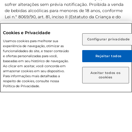
sofrer alterações sem prévia notificação. Proibida a venda
de bebidas alcoólicas para menores de 18 anos, conforme
Lei n.º 8069/90, art. 81, inciso II (Estatuto da Criança e do
Adolescente). Preços e condições exclusivos para o
www.prezunic.com.br
, podendo sofrer alterações sem aviso
Selecione sua região:
Cookies e Privacidade
prévio. O valor mínimo para as compras on-line é de R$
Configurar privacidade
Rio de Janeiro (RJ)
Goiás (GO)
Usamos cookies para melhorar sua
80,00.
experiência de navegação, otimizar as
Ou
funcionalidades do site, e trazer conteúdo
e ofertas personalizadas para você,
Rejeitar todos
Caso queira comprar online, informe como deseja receber
baseadas em seu histórico de navegação.
suas compras:
Ao clicar em aceitar, você concorda em
armazenar cookies em seu dispositivo.
© 2026 Copyright. Todos os direitos
Aceitar todos os
Para informações mais detalhadas a
Entrega em casa
Retire em Loja
cookies
reservados Prezunic.
respeito de cookies, consulte nossa
Política de Privacidade.
Cencosud Brasil Comercial SA.CNPJ sob n° 39.346.861/0350-
38 . Sediada na Av. das Nações Unidas, 12.995, 21º andar, CEP:
04.578-000, Bairro Brooklin Paulista, na cidade de São Paulo
- SP.