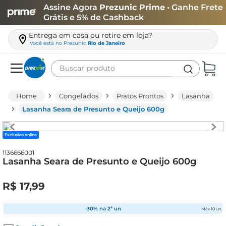
Assine Agora
Prezunic Prime
• Ganhe Frete
Grátis e 5% de Cashback
Entrega em casa ou retire em loja?
Você está no
Prezunic
Rio de Janeiro
Buscar produto
Termos mais buscados
Congelados
Pratos Prontos
Lasanha
carne
Lasanha Seara de Presunto e Queijo 600g
leite
Exclusivo online
café
1136666001
queijo
Lasanha Seara de Presunto e Queijo 600g
arroz
R$
17
,
99
biscoito
azeite
-30% na 2ª un
Máx 10 un.