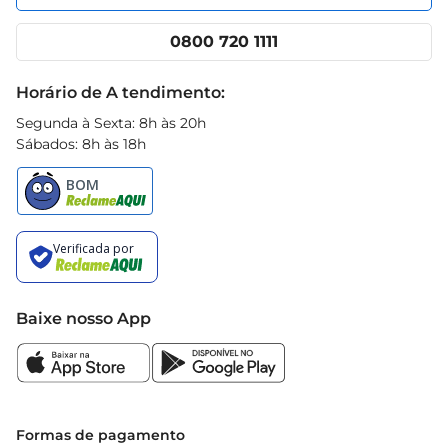
Nossas lojas
A Lasanha Seara vem em uma embalagem de 
App Prezunic
Cencosud Media
600g, ideal para servir até 4 porções. É uma 
Clube Prezunic
0800 720 1111
opção que combina qualidade e sabor, 
Receitas
garantindo satisfação em cada refeição. 
Black Friday
Horário de A tendimento:
Experimente e descubra como é fácil saborear 
Segunda à Sexta: 8h às 20h
uma lasanha feita com carinho e dedicação.
Sábados: 8h às 18h
Baixe nosso App
Formas de pagamento