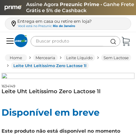
Assine Agora
Prezunic Prime
• Ganhe Frete
Grátis e 5% de Cashback
Entrega em casa ou retire em loja?
Você está no
Prezunic
Rio de Janeiro
Buscar produto
Termos mais buscados
Mercearia
Leite Líquido
Sem Lactose
carne
Leite Uht Leitíssimo Zero Lactose 1l
leite
café
1634149
Leite Uht Leitíssimo Zero Lactose 1l
queijo
biscoito
Disponível em breve
azeite
arroz
Este produto não está disponível no momento