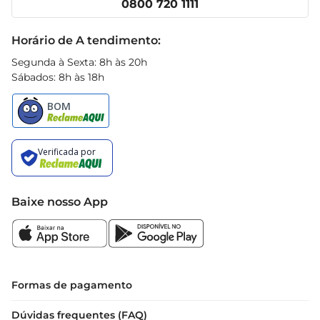
0800 720 1111
Receitas
7 dias para garantir a melhor experiência de 
Black Friday
sabor. Com uma vida útil que proporciona 
Horário de A tendimento:
flexibilidade, você pode incluílo em sua rotina de 
Segunda à Sexta: 8h às 20h
forma tranquila e sem preocupações.
Sábados: 8h às 18h
Baixe nosso App
Formas de pagamento
Dúvidas frequentes (FAQ)