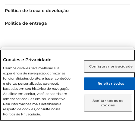
Política de troca e devolução
Política de entrega
Selecione sua região:
Cookies e Privacidade
Configurar privacidade
Rio de Janeiro (RJ)
Goiás (GO)
Usamos cookies para melhorar sua
Condições gerais: Em caso de divergência de valores, o
experiência de navegação, otimizar as
valor válido é o do carrinho de compras. Fotos ilustrativas.
Ou
funcionalidades do site, e trazer conteúdo
e ofertas personalizadas para você,
Rejeitar todos
Compras sujeitas a confirmação de estoque. Compras
Caso queira comprar online, informe como deseja receber
baseadas em seu histórico de navegação.
podem ser canceladas em caso de suspeita de fraude. A fim
suas compras:
Ao clicar em aceitar, você concorda em
de garantir o acesso de um maior número de clientes as
armazenar cookies em seu dispositivo.
Aceitar todos os
nossas promoções, a compra de produtos com preços
Para informações mais detalhadas a
Entrega em casa
Retire em Loja
cookies
respeito de cookies, consulte nossa
promocionais poderá ter sua quantidade limitada por
Política de Privacidade.
cliente. Os preços, ofertas e condições são exclusivos para
o e-commerce e válidos durante o dia de hoje, podendo
sofrer alterações sem prévia notificação. Proibida a venda