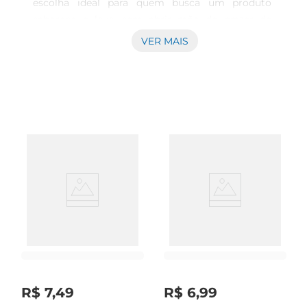
escolha ideal para quem busca um produto 
saboroso e leve, sem abrir mão do prazer de 
consumir leite. Com 1 litro de pura cremosidade, 
VER MAIS
ele é perfeito para ser utilizado em diversas 
receitas, desde um simples café da manhã até 
pratos mais elaborados. Sua formulação especial 
garante que você possa desfrutar do leite sem se 
preocupar com a intolerância à lactose, 
tornandoo uma opção inclusiva para toda a 
família.

Qualidade e Nutrição em Cada Gole  

Este leite é enriquecido com nutrientes 
essenciais, como cálcio e vitaminas, que são 
fundamentais para a saúde óssea e o bemestar 
geral. Com um sabor suave e agradável, o Leite 
Líquido Leitíssimo Zero Lactose se destaca pela 
sua versatilidade, podendo ser consumido puro, 
R$
7
,
49
R$
6
,
99
em vitaminas, ou utilizado na preparação de 