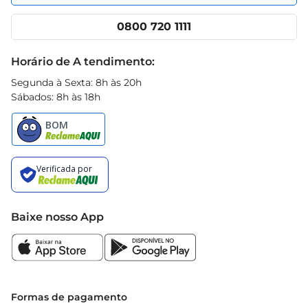
Nossas lojas
App Prezunic
Cencosud Media
Clube Prezunic
0800 720 1111
Receitas
Black Friday
Horário de A tendimento:
Segunda à Sexta: 8h às 20h
Sábados: 8h às 18h
Baixe nosso App
Formas de pagamento