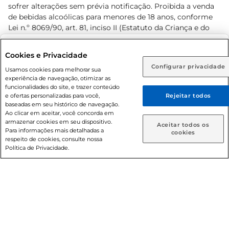
sofrer alterações sem prévia notificação. Proibida a venda
de bebidas alcoólicas para menores de 18 anos, conforme
Lei n.º 8069/90, art. 81, inciso II (Estatuto da Criança e do
Adolescente). Preços e condições exclusivos para o
www.prezunic.com.br
, podendo sofrer alterações sem aviso
Selecione sua região:
Cookies e Privacidade
prévio. O valor mínimo para as compras on-line é de R$
Configurar privacidade
Rio de Janeiro (RJ)
Goiás (GO)
Usamos cookies para melhorar sua
80,00.
experiência de navegação, otimizar as
Ou
funcionalidades do site, e trazer conteúdo
e ofertas personalizadas para você,
Rejeitar todos
Caso queira comprar online, informe como deseja receber
baseadas em seu histórico de navegação.
suas compras:
Ao clicar em aceitar, você concorda em
armazenar cookies em seu dispositivo.
© 2026 Copyright. Todos os direitos
Aceitar todos os
Para informações mais detalhadas a
Entrega em casa
Retire em Loja
cookies
reservados Prezunic.
respeito de cookies, consulte nossa
Política de Privacidade.
Cencosud Brasil Comercial SA.CNPJ sob n° 39.346.861/0350-
38 . Sediada na Av. das Nações Unidas, 12.995, 21º andar, CEP:
04.578-000, Bairro Brooklin Paulista, na cidade de São Paulo
- SP.