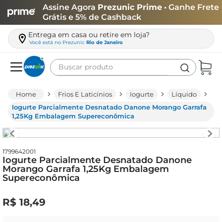
Assine Agora
Prezunic Prime
• Ganhe Frete
Grátis e 5% de Cashback
Entrega em casa ou retire em loja?
Você está no
Prezunic
Rio de Janeiro
Buscar produto
Termos mais buscados
Frios E Laticínios
Iogurte
Líquido
carne
Iogurte Parcialmente Desnatado Danone Morango Garrafa
1,25Kg Embalagem Supereconômica
leite
café
1799642001
queijo
Iogurte Parcialmente Desnatado Danone
Morango Garrafa 1,25Kg Embalagem
azeite
Supereconômica
biscoito
R$
18
,
49
arroz