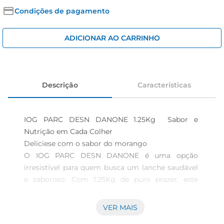
iogurte
Condições de pagamento
papel higiênico
cerveja
ADICIONAR AO CARRINHO
Descrição
Características
IOG PARC DESN DANONE 1.25Kg  Sabor e 
Nutrição em Cada Colher

Deliciese com o sabor do morango

O IOG PARC DESN DANONE é uma opção 
irresistível para quem busca um lanche saudável 
e saboroso. Com 1.25Kg de puro prazer, este 
iogurte é feito com morangos selecionados, 
proporcionando uma experiência refrescante e 
VER MAIS
doce a cada colherada. Ideal para ser consumido 