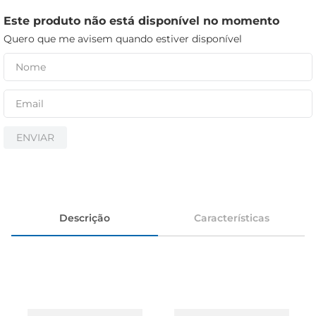
iogurte
Este produto não está disponível no momento
papel higiênico
Quero que me avisem quando estiver disponível
cerveja
ENVIAR
Descrição
Características