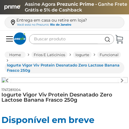
Assine Agora
Prezunic Prime
• Ganhe Frete
Grátis e 5% de Cashback
Entrega em casa ou retire em loja?
Você está no
Prezunic
Rio de Janeiro
Buscar produto
Termos mais buscados
Frios E Laticínios
Iogurte
Funcional
carne
Iogurte Vigor Viv Protein Desnatado Zero Lactose Banana
leite
Frasco 250g
café
queijo
1747281004
Iogurte Vigor Viv Protein Desnatado Zero
biscoito
Lactose Banana Frasco 250g
azeite
Disponível em breve
arroz