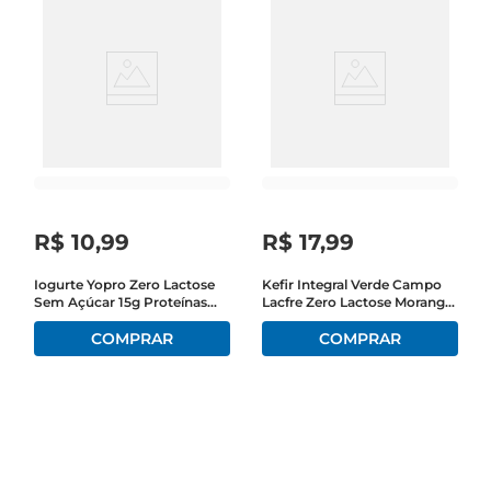
R$
10
,
99
R$
17
,
99
Iogurte Yopro Zero Lactose
Kefir Integral Verde Campo
Sem Açúcar 15g Proteínas
Lacfre Zero Lactose Morango
Coco Cremoso Pote 160g
Garrafa 500g