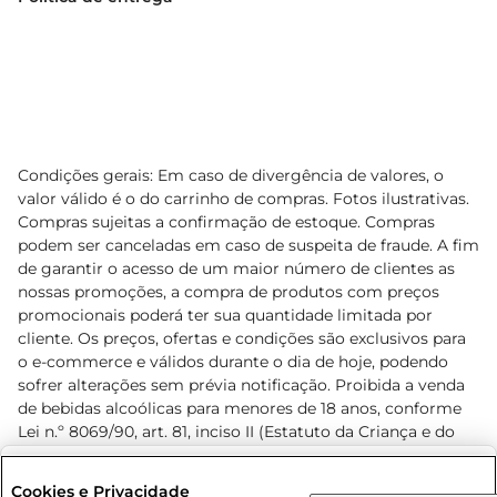
Condições gerais: Em caso de divergência de valores, o
valor válido é o do carrinho de compras. Fotos ilustrativas.
Compras sujeitas a confirmação de estoque. Compras
podem ser canceladas em caso de suspeita de fraude. A fim
de garantir o acesso de um maior número de clientes as
nossas promoções, a compra de produtos com preços
promocionais poderá ter sua quantidade limitada por
cliente. Os preços, ofertas e condições são exclusivos para
o e-commerce e válidos durante o dia de hoje, podendo
sofrer alterações sem prévia notificação. Proibida a venda
de bebidas alcoólicas para menores de 18 anos, conforme
Lei n.º 8069/90, art. 81, inciso II (Estatuto da Criança e do
Adolescente). Preços e condições exclusivos para o
www.prezunic.com.br
, podendo sofrer alterações sem aviso
Selecione sua região:
Cookies e Privacidade