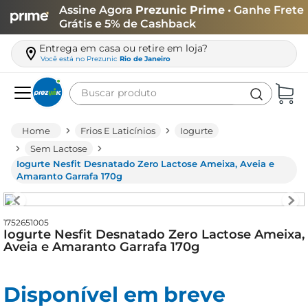
Assine Agora
Prezunic Prime
• Ganhe Frete
Grátis e 5% de Cashback
Entrega em casa ou retire em loja?
Você está no
Prezunic
Rio de Janeiro
Buscar produto
Termos mais buscados
Frios E Laticínios
Iogurte
carne
Sem Lactose
Iogurte Nesfit Desnatado Zero Lactose Ameixa, Aveia e
leite
Amaranto Garrafa 170g
café
queijo
1752651005
Iogurte Nesfit Desnatado Zero Lactose Ameixa,
azeite
Aveia e Amaranto Garrafa 170g
biscoito
arroz
Disponível em breve