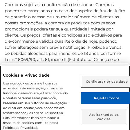
Compras sujeitas a confirmação de estoque. Compras
podem ser canceladas em caso de suspeita de fraude. A fim
de garantir o acesso de um maior número de clientes as
nossas promoções, a compra de produtos com preços
promocionais poderá ter sua quantidade limitada por
cliente. Os preços, ofertas e condições são exclusivos para
o e-commerce e válidos durante o dia de hoje, podendo
sofrer alterações sem prévia notificação. Proibida a venda
de bebidas alcoólicas para menores de 18 anos, conforme
Lei n.º 8069/90, art. 81, inciso II (Estatuto da Criança e do
Adolescente). Preços e condições exclusivos para o
www.prezunic.com.br
, podendo sofrer alterações sem aviso
Selecione sua região:
Cookies e Privacidade
prévio. O valor mínimo para as compras on-line é de R$
Configurar privacidade
Rio de Janeiro (RJ)
Goiás (GO)
Usamos cookies para melhorar sua
80,00.
experiência de navegação, otimizar as
Ou
funcionalidades do site, e trazer conteúdo
e ofertas personalizadas para você,
Rejeitar todos
Caso queira comprar online, informe como deseja receber
baseadas em seu histórico de navegação.
suas compras:
Ao clicar em aceitar, você concorda em
armazenar cookies em seu dispositivo.
© 2026 Copyright. Todos os direitos
Aceitar todos os
Para informações mais detalhadas a
Entrega em casa
Retire em Loja
cookies
reservados Prezunic.
respeito de cookies, consulte nossa
Política de Privacidade.