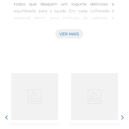
todos que desejam um iogurte delicioso e 
equilibrado para a saúde. Em cada colherada é 
possível sentir essa mistura de sabores e 
suculências, o que cria uma experiência gustativa 
incrível. Uma das grandes vantagens do Iogurte 
VER MAIS
Nesfit® é que ele é Triplo Zero. Isso significa que 
é livre lactose, sem adição de açúcares* e zero 
gorduras totais*. Além disso, ele possui 
probióticos e é fonte de fibras, sendo uma 
escolha equilibrada que se encaixa em um estilo 
de vida consciente. Nesfit®, a sua escolha 
equilibrada. *Este não é um alimento baixo em 
valor energético. Contém açúcares próprios dos 
ingredientes.