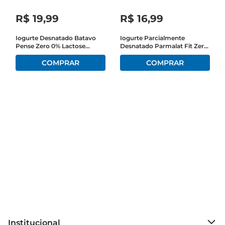
R$
19
,
99
R$
16
,
99
Iogurte Desnatado Batavo
Iogurte Parcialmente
Pense Zero 0% Lactose
Desnatado Parmalat Fit Zero
Mamão 1,15Kg Embalagem
Lactose Sem Açúcar10g
Econômica
Proteínas Coco 400g Com 4
Unidades
Institucional