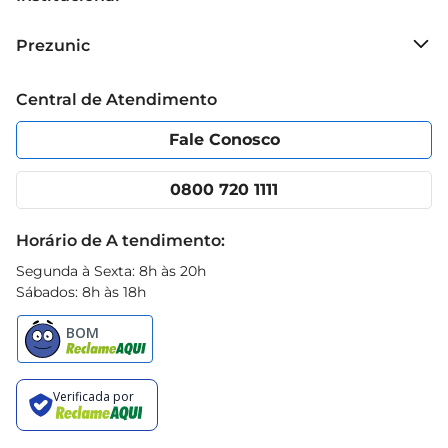
Sobre o Prezunic
Prezunic
Grupo Cencosud
Trabalhe conosco
Blog Prezunic
Central de Atendimento
Política de Privacidade
Código de Ética
Portal do fornecedor
Encartes
Fale Conosco
Nossas lojas
App Prezunic
Cencosud Media
Clube Prezunic
0800 720 1111
Receitas
Black Friday
Horário de A tendimento:
Segunda à Sexta: 8h às 20h
Sábados: 8h às 18h