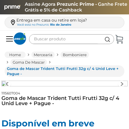
Assine Agora
Prezunic Prime
• Ganhe Frete
Grátis e 5% de Cashback
Entrega em casa ou retire em loja?
Você está no
Prezunic
Rio de Janeiro
Buscar produto
Termos mais buscados
Mercearia
Bomboniere
carne
Goma De Mascar
Goma de Mascar Trident Tutti Frutti 32g c/ 4 Unid Leve +
leite
Pague -
café
queijo
1115607004
Goma de Mascar Trident Tutti Frutti 32g c/ 4
biscoito
Unid Leve + Pague -
azeite
arroz
Disponível em breve