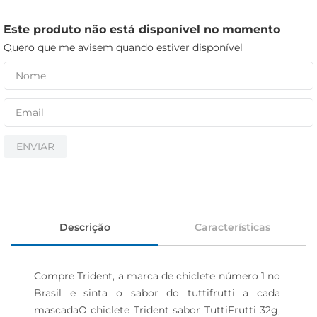
iogurte
papel higiênico
Este produto não está disponível no momento
Quero que me avisem quando estiver disponível
cerveja
ENVIAR
Descrição
Características
Compre Trident, a marca de chiclete número 1 no 
Brasil e sinta o sabor do tuttifrutti a cada 
mascadaO chiclete Trident sabor TuttiFrutti 32g, 