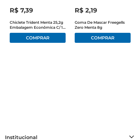
R$
7
,
39
R$
2
,
19
Chiclete Trident Menta 25,2g
Goma De Mascar Freegells
Embalagem Econômica C/ 14
Zero Menta 8g
Unid
Institucional