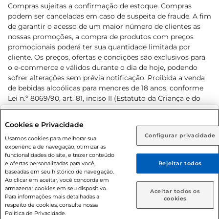
Compras sujeitas a confirmação de estoque. Compras
podem ser canceladas em caso de suspeita de fraude. A fim
de garantir o acesso de um maior número de clientes as
nossas promoções, a compra de produtos com preços
promocionais poderá ter sua quantidade limitada por
cliente. Os preços, ofertas e condições são exclusivos para
o e-commerce e válidos durante o dia de hoje, podendo
sofrer alterações sem prévia notificação. Proibida a venda
de bebidas alcoólicas para menores de 18 anos, conforme
Lei n.º 8069/90, art. 81, inciso II (Estatuto da Criança e do
Adolescente). Preços e condições exclusivos para o
www.prezunic.com.br
, podendo sofrer alterações sem aviso
Selecione sua região:
Cookies e Privacidade
prévio. O valor mínimo para as compras on-line é de R$
Configurar privacidade
Rio de Janeiro (RJ)
Goiás (GO)
Usamos cookies para melhorar sua
80,00.
experiência de navegação, otimizar as
Ou
funcionalidades do site, e trazer conteúdo
e ofertas personalizadas para você,
Rejeitar todos
Caso queira comprar online, informe como deseja receber
baseadas em seu histórico de navegação.
suas compras:
Ao clicar em aceitar, você concorda em
armazenar cookies em seu dispositivo.
© 2026 Copyright. Todos os direitos
Aceitar todos os
Para informações mais detalhadas a
Entrega em casa
Retire em Loja
cookies
reservados Prezunic.
respeito de cookies, consulte nossa
Política de Privacidade.