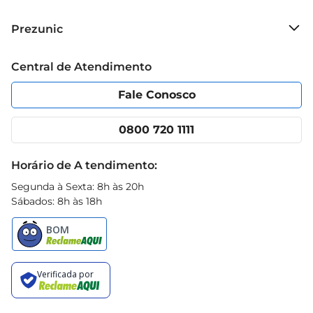
Sobre o Prezunic
Prezunic
Grupo Cencosud
Trabalhe conosco
Blog Prezunic
Central de Atendimento
Política de Privacidade
Código de Ética
Portal do fornecedor
Encartes
Fale Conosco
Nossas lojas
App Prezunic
Cencosud Media
Clube Prezunic
0800 720 1111
Receitas
Black Friday
Horário de A tendimento:
Segunda à Sexta: 8h às 20h
Sábados: 8h às 18h