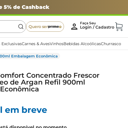
 e 5% de Cashback
Quero ser
 Exclusivas
Carnes & Aves
Vinhos
Bebidas Alcoólicas
Churrasco
il 900ml Embalagem Econômica
omfort Concentrado Frescor
leo de Argan Refil 900ml
Econômica
l em breve
está disponível no momento