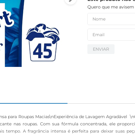
Quero que me avisem q
ENVIAR
sa para Roupas Macias\nExperiência de Lavagem Agradável  \n
te nas roupas. Com sua fórmula concentrada, ele proporci
s tempo. A fragrância intensa é perfeita para deixar suas p