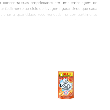
mfort concentra suas propriedades em uma embalagem de 
rar facilmente ao ciclo de lavagem, garantindo que cada 
adicionar a quantidade recomendada no compartimento 
ão de conforto ao vestir, mas também ajuda a reduzir a 
e podem se tornar difíceis de passar ou manusearsem um 
fáceis de cuidar.\nRecomendações de Uso  \nPara obter 
e acordo com a carga da máquina e o nível de maciez 
 propriedades. O uso regular do amaciante Comfort pode 