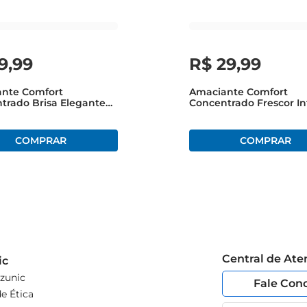
9
,
99
R$
29
,
99
nte Comfort
Amaciante Comfort
trado Brisa Elegante
Concentrado Frescor I
900ml
1,5 Litros
Central de At
ic
zunic
Fale Con
e Ética