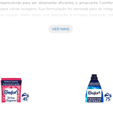
\nDesenvolvido para ser altamente eficiente, o amaciante Co
ara várias lavagens. Sua formulação foi pensada para se integ
as roupas. Além disso, sua aplicação é simples, bastando 
 \nUtilizar o Amaciante Comfort não só proporciona uma sensaç
as. Isso é especialmente útil para tecidos mais delicados, qu
VER MAIS
e que suas roupas não apenas fiquem macias, mas também mais 
uções de uso na embalagem. A quantidade ideal pode variar d
esco e seco, longe da luz direta do sol, para preservar suas
uidado e carinho com suas roupas.