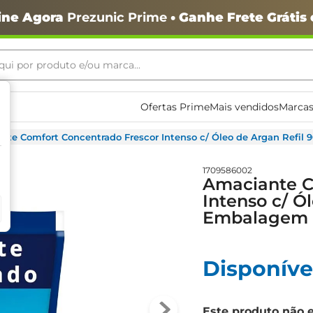
ine Agora
Prezunic Prime
• Ganhe Frete Grátis
ui por produto e/ou marca...
ais buscados
Ofertas Prime
Mais vendidos
Marcas
nte Comfort Concentrado Frescor Intenso c/ Óleo de Argan Ref
1709586002
Amaciante C
Intenso c/ Ó
Embalagem 
o
Disponíve
Este produto não 
igiênico