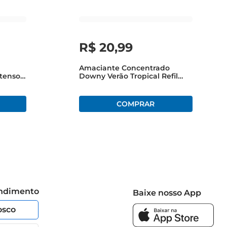
R$
20
,
99
Amaciante Concentrado
ntenso
Downy Verão Tropical Refil
750ml
endimento
Baixe nosso App
osco