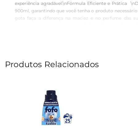
experiência agradável.\nFórmula Eficiente e Prática  
900ml, garantindo que você tenha o produto necessário p
gota faça a diferença na maciez e no perfume das su
apropriado da máquina de lavar.\nBenefícios da Maciez 
eletricidade estática, facilitando o manuseio das roup
tratamento adequado. Ao escolher Comfort, você garant
os melhores resultados, recomendase seguir as instr
desejado. É importante armazenar o produto em local fr
Produtos Relacionados
transformar a rotina de lavanderia em um momento de c