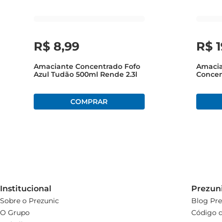
R$
8
,
99
R$
1
Amaciante Concentrado Fofo
Amacia
Azul Tudão 500ml Rende 2.3l
Concen
Refil 
Institucional
Prezun
Sobre o Prezunic
Blog Pre
O Grupo
Código d