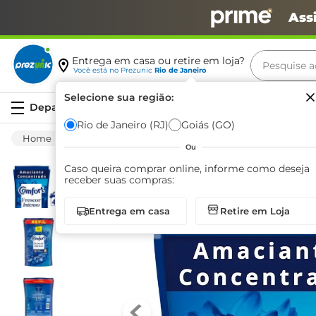
Ass
Pesquise aq
Entrega em casa ou retire em loja?
Você está no
Prezunic
Rio de Janeiro
Termos m
Selecione sua região:
Serviços
carne
Rio de Janeiro (RJ)
Goiás (GO)
Limpeza
Roupa
Amaciante
Amacia
leite
Ou
café
Caso queira comprar online, informe como deseja
receber suas compras:
queijo
Entrega em casa
Retire em Loja
biscoit
azeite
arroz
iogurte
papel h