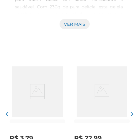
saudável. Com 230g de pura delícia, esta geleia 
combina a doçura natural do abacaxi com o 
frescor da hortelã, proporcionando uma 
VER MAIS
experiência única a cada colherada. Ideal para 
acompanhar pães, torradasou até mesmo como 
ingrediente em receitas criativas, essa geleia é 
uma opção versátil para o seu dia a dia.

Ingredientes selecionados para o seu bemestar  

Elaborada com ingredientes de alta qualidade, a 
geleia Linea é feita sem adição de açúcares, 
permitindo que você desfrute de um sabor 
autêntico e natural. O abacaxi, rico em vitaminas 
e minerais, aliado à hortelã, que traz um toque 
refrescante, resulta em um produto que não só 
agrada ao paladar, mas também se alinha a um 
estilo de vida mais saudável.

Versatilidade na cozinha  

Esta geleia é perfeita para diversas ocasiões. Usea 
R$
3
,
79
R$
22
,
99