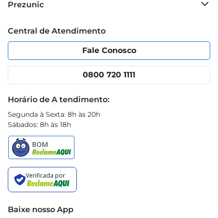
Prezunic
saúde na sua alimentação
Grupo Cencosud
Trabalhe conosco
Blog Prezunic
Central de Atendimento
Política de Privacidade
Código de Ética
Portal do fornecedor
Encartes
Fale Conosco
Nossas lojas
App Prezunic
Cencosud Media
Clube Prezunic
0800 720 1111
Receitas
Black Friday
Horário de A tendimento:
Segunda à Sexta: 8h às 20h
Sábados: 8h às 18h
Baixe nosso App