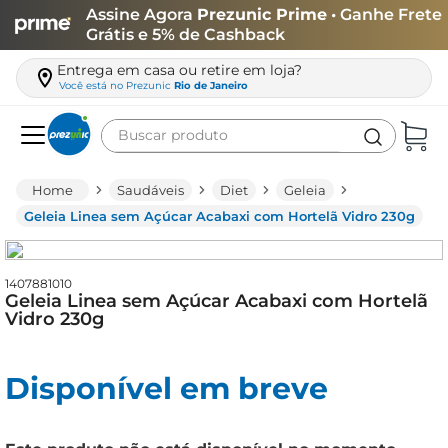
Assine Agora
Prezunic Prime
• Ganhe Frete
Grátis e 5% de Cashback
Entrega em casa ou retire em loja?
Você está no
Prezunic
Rio de Janeiro
Buscar produto
Termos mais buscados
Saudáveis
Diet
Geleia
carne
Geleia Linea sem Açúcar Acabaxi com Hortelã Vidro 230g
leite
café
1407881010
Geleia Linea sem Açúcar Acabaxi com Hortelã
queijo
Vidro 230g
biscoito
Disponível em breve
azeite
arroz