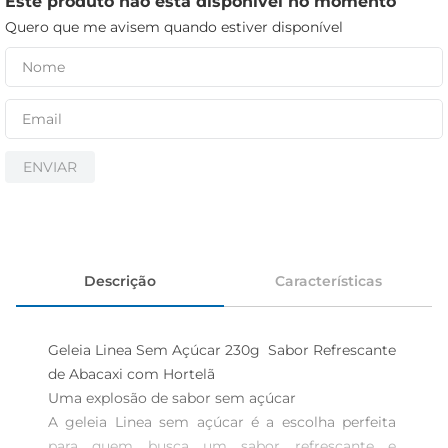
Este produto não está disponível no momento
iogurte
Quero que me avisem quando estiver disponível
papel higiênico
cerveja
ENVIAR
Descrição
Características
Geleia Linea Sem Açúcar 230g  Sabor Refrescante 
de Abacaxi com Hortelã

Uma explosão de sabor sem açúcar  

A geleia Linea sem açúcar é a escolha perfeita 
para quem busca um sabor refrescante e 