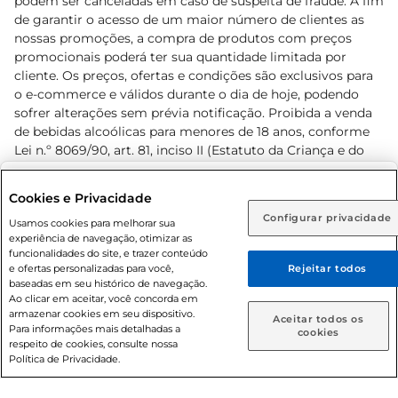
podem ser canceladas em caso de suspeita de fraude. A fim
de garantir o acesso de um maior número de clientes as
nossas promoções, a compra de produtos com preços
promocionais poderá ter sua quantidade limitada por
cliente. Os preços, ofertas e condições são exclusivos para
o e-commerce e válidos durante o dia de hoje, podendo
sofrer alterações sem prévia notificação. Proibida a venda
de bebidas alcoólicas para menores de 18 anos, conforme
Lei n.º 8069/90, art. 81, inciso II (Estatuto da Criança e do
Adolescente). Preços e condições exclusivos para o
www.prezunic.com.br
, podendo sofrer alterações sem aviso
Selecione sua região:
Cookies e Privacidade
prévio. O valor mínimo para as compras on-line é de R$
Configurar privacidade
Rio de Janeiro (RJ)
Goiás (GO)
Usamos cookies para melhorar sua
80,00.
experiência de navegação, otimizar as
Ou
funcionalidades do site, e trazer conteúdo
e ofertas personalizadas para você,
Rejeitar todos
Caso queira comprar online, informe como deseja receber
baseadas em seu histórico de navegação.
suas compras:
Ao clicar em aceitar, você concorda em
armazenar cookies em seu dispositivo.
© 2026 Copyright. Todos os direitos
Aceitar todos os
Para informações mais detalhadas a
Entrega em casa
Retire em Loja
cookies
reservados Prezunic.
respeito de cookies, consulte nossa
Política de Privacidade.