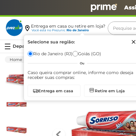
Ass
Pesquise aq
Entrega em casa ou retire em loja?
Você está no
Prezunic
Rio de Janeiro
Termos m
Selecione sua região:
Serviços
carne
Rio de Janeiro (RJ)
Goiás (GO)
Higiene E Beleza
Higiene Bucal
Creme 
leite
Ou
café
Caso queira comprar online, informe como deseja
receber suas compras:
queijo
Entrega em casa
Retire em Loja
azeite
biscoit
arroz
iogurte
papel h