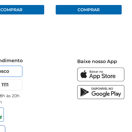
endimento
Baixe nosso App
osco
1111
 8h às 20h
h