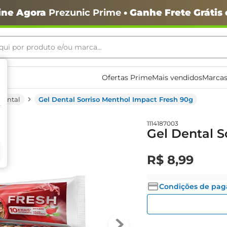
ine Agora
Prezunic Prime
• Ganhe Frete Grátis
ui por produto e/ou marca...
ais buscados
Ofertas Prime
Mais vendidos
Marcas
Dental
Gel Dental Sorriso Menthol Impact Fresh 90g
1114187003
Gel Dental S
R$
8
,
99
o
Condições de pa
igiênico