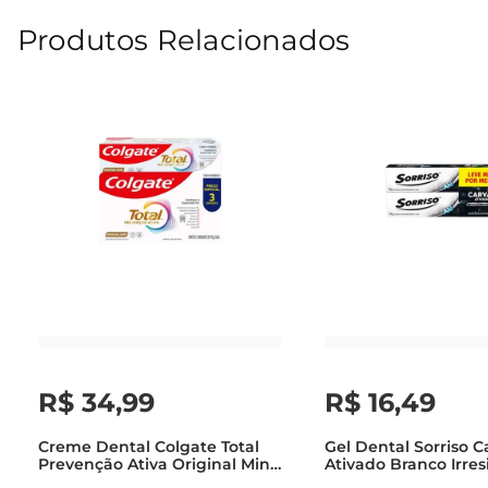
Produtos Relacionados
R$
34
,
99
R$
16
,
49
Creme Dental Colgate Total
Gel Dental Sorriso C
Prevenção Ativa Original Mint
Ativado Branco Irresi
90g Com 3 Unidades
Com 2 Unidades