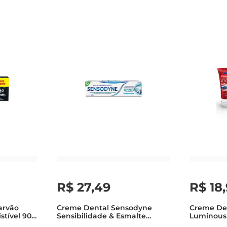
R$
27
,
49
R$
18
,
arvão
Creme Dental Sensodyne
Creme De
stível 90g
Sensibilidade & Esmalte
Luminous 
Menta Refrescante 100g