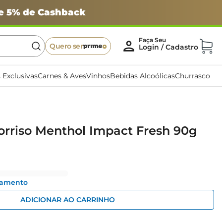
 e 5% de Cashback
Quero ser
 Exclusivas
Carnes & Aves
Vinhos
Bebidas Alcoólicas
Churrasco
orriso Menthol Impact Fresh 90g
gamento
ADICIONAR AO CARRINHO