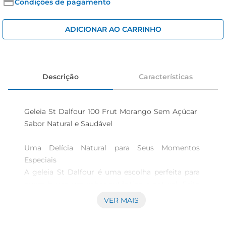
cerveja
Condições de pagamento
iogurte
ADICIONAR AO CARRINHO
papel higiênico
Descrição
Características
Geleia St Dalfour 100 Frut Morango Sem Açúcar  
Sabor Natural e Saudável

Uma Delícia Natural para Seus Momentos 
Especiais  

A geleia St Dalfour é uma escolha perfeita para 
quem busca um sabor autêntico e natural. Feita 
com 100 de frutas, essa geleia de morangosem 
VER MAIS
açúcar é ideal para acompanhar pães, torradas, 
bolos ou até mesmo para ser utilizada em 