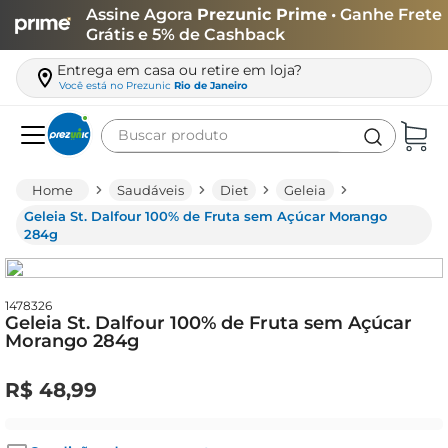
Assine Agora
Prezunic Prime
• Ganhe Frete
Grátis e 5% de Cashback
Entrega em casa ou retire em loja?
Você está no
Prezunic
Rio de Janeiro
Buscar produto
Termos mais buscados
Saudáveis
Diet
Geleia
carne
Geleia St. Dalfour 100% de Fruta sem Açúcar Morango
284g
leite
café
1478326
queijo
Geleia St. Dalfour 100% de Fruta sem Açúcar
Morango 284g
arroz
azeite
R$
48
,
99
biscoito