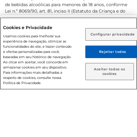
de bebidas alcoólicas para menores de 18 anos, conforme
Lei n.º 8069/90, art. 81, inciso II (Estatuto da Criança e do
Adolescente). Preços e condições exclusivos para o
www.prezunic.com.br
, podendo sofrer alterações sem aviso
Selecione sua região:
Cookies e Privacidade
prévio. O valor mínimo para as compras on-line é de R$
Configurar privacidade
Rio de Janeiro (RJ)
Goiás (GO)
Usamos cookies para melhorar sua
80,00.
experiência de navegação, otimizar as
Ou
funcionalidades do site, e trazer conteúdo
e ofertas personalizadas para você,
Rejeitar todos
Caso queira comprar online, informe como deseja receber
baseadas em seu histórico de navegação.
suas compras:
Ao clicar em aceitar, você concorda em
armazenar cookies em seu dispositivo.
© 2026 Copyright. Todos os direitos
Aceitar todos os
Para informações mais detalhadas a
Entrega em casa
Retire em Loja
cookies
reservados Prezunic.
respeito de cookies, consulte nossa
Política de Privacidade.
Cencosud Brasil Comercial SA.CNPJ sob n° 39.346.861/0350-
38 . Sediada na Av. das Nações Unidas, 12.995, 21º andar, CEP:
04.578-000, Bairro Brooklin Paulista, na cidade de São Paulo
- SP.