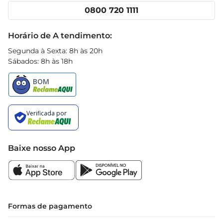
opção deliciosa e saudável para qualquer ocasião.
Cencosud Media
Clube Prezunic
0800 720 1111
Receitas
Black Friday
Horário de A tendimento:
Segunda à Sexta: 8h às 20h
Sábados: 8h às 18h
Baixe nosso App
Formas de pagamento