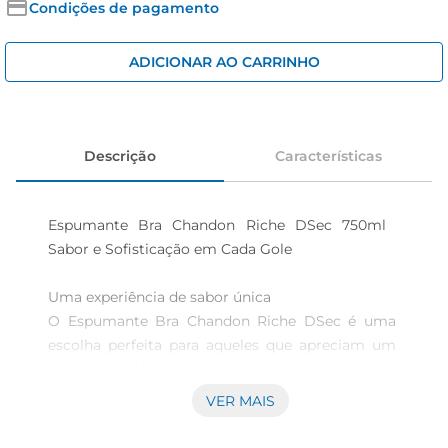
cerveja
Condições de pagamento
iogurte
ADICIONAR AO CARRINHO
papel higiênico
Descrição
Características
Espumante Bra Chandon Riche DSec 750ml  
Sabor e Sofisticação em Cada Gole

Uma experiência de sabor única  

O Espumante Bra Chandon Riche DSec é uma 
escolha perfeita para aqueles que apreciam um 
toque de doçura em suas celebrações. Com 
750ml de pura elegância,este espumante é ideal 
VER MAIS
para brindar momentos especiais, seja em festas, 
jantares ou encontros com amigos. Seu sabor 