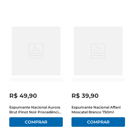
equilibrado e refrescante proporciona uma 
experiência gustativa que encanta os paladares 
mais exigentes.

Características e Notas de Degustação  

Este espumante é elaborado com uvas 
selecionadas, resultando em uma combinação 
harmoniosa de notas frutadas e florais. Ao 
degustar, você perceberá um leve toque de frutas 
tropicais, como abacaxi e pêssego, que se 
entrelaçam com nuances de mel e baunilha. A 
efervescência delicada e persistente traz uma 
sensação de frescor, tornando cada gole uma 
R$
49
,
90
R$
39
,
90
verdadeira celebração de sabor.

Espumante Nacional Aurora
Espumante Nacional Affani
Brut Pinot Noir Procedências
Moscatel Branco 750ml
Versatilidade na Harmonização  

Branco 750ml
O Espumante Bra Chandon Riche DSec é 
extremamente versátil e pode ser harmonizado 