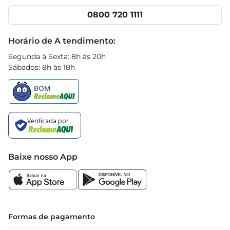
Cencosud Media
Clube Prezunic
0800 720 1111
Receitas
Black Friday
Horário de A tendimento:
Segunda à Sexta: 8h às 20h
Sábados: 8h às 18h
Baixe nosso App
Formas de pagamento