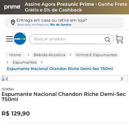
Assine Agora
Prezunic Prime
• Ganhe Frete
Grátis e 5% de Cashback
Entrega em casa ou retire em loja?
Você está no
Prezunic
Rio de Janeiro
Buscar produto
Termos mais buscados
Bebida Alcoólica
Vinhos E Espumantes
carne
Espumantes
Espumante Nacional Chandon Riche Demi-Sec 750ml
leite
café
queijo
1129994
Espumante Nacional Chandon Riche Demi-Sec
750ml
arroz
azeite
R$
129
,
90
biscoito