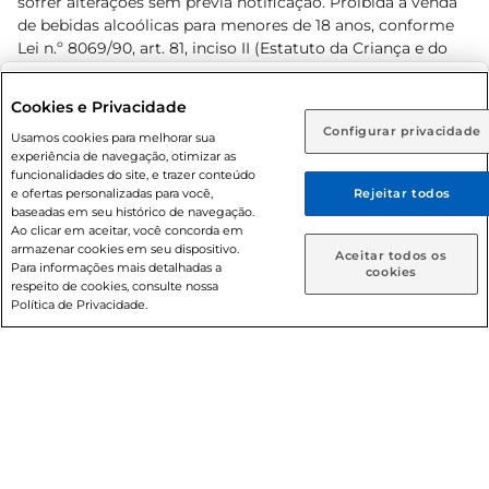
sofrer alterações sem prévia notificação. Proibida a venda
de bebidas alcoólicas para menores de 18 anos, conforme
Lei n.º 8069/90, art. 81, inciso II (Estatuto da Criança e do
Adolescente). Preços e condições exclusivos para o
www.prezunic.com.br
, podendo sofrer alterações sem aviso
Selecione sua região:
Cookies e Privacidade
prévio. O valor mínimo para as compras on-line é de R$
Configurar privacidade
Rio de Janeiro (RJ)
Goiás (GO)
Usamos cookies para melhorar sua
80,00.
experiência de navegação, otimizar as
Ou
funcionalidades do site, e trazer conteúdo
e ofertas personalizadas para você,
Rejeitar todos
Caso queira comprar online, informe como deseja receber
baseadas em seu histórico de navegação.
suas compras:
Ao clicar em aceitar, você concorda em
armazenar cookies em seu dispositivo.
© 2026 Copyright. Todos os direitos
Aceitar todos os
Para informações mais detalhadas a
Entrega em casa
Retire em Loja
cookies
reservados Prezunic.
respeito de cookies, consulte nossa
Política de Privacidade.
Cencosud Brasil Comercial SA.CNPJ sob n° 39.346.861/0350-
38 . Sediada na Av. das Nações Unidas, 12.995, 21º andar, CEP:
04.578-000, Bairro Brooklin Paulista, na cidade de São Paulo
- SP.