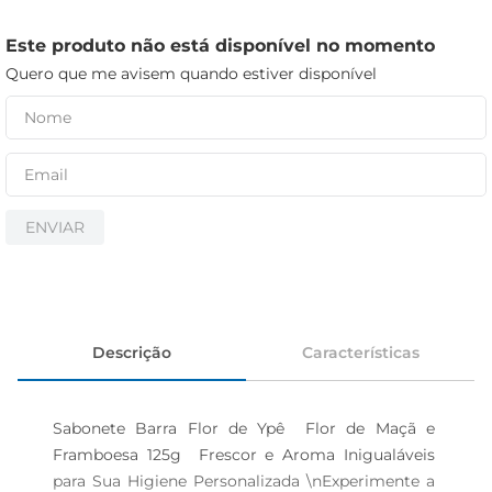
cerveja
iogurte
Este produto não está disponível no momento
Quero que me avisem quando estiver disponível
papel higiênico
ENVIAR
Descrição
Características
Sabonete Barra Flor de Ypê  Flor de Maçã e 
Framboesa 125g  Frescor e Aroma Inigualáveis 
para Sua Higiene Personalizada \nExperimente a 