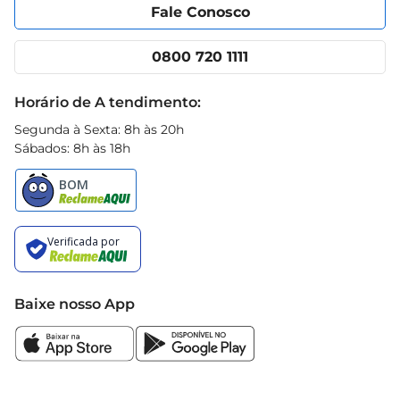
Portal do fornecedor
Encartes
sua rotina. Com ele, cada banho se transforma 
Fale Conosco
Nossas lojas
App Prezunic
em uma experiência de frescor e bemestar, ideal 
Cencosud Media
Clube Prezunic
para manter a vitalidade do dia a dia.
0800 720 1111
Receitas
Black Friday
Horário de A tendimento:
Segunda à Sexta: 8h às 20h
Sábados: 8h às 18h
Baixe nosso App