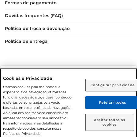
Formas de pagamento
Dúvidas frequentes (FAQ)
Política de troca e devolução
Política de entrega
Selecione sua região:
Cookies e Privacidade
Configurar privacidade
Rio de Janeiro (RJ)
Goiás (GO)
Usamos cookies para melhorar sua
Condições gerais: Em caso de divergência de valores, o
experiência de navegação, otimizar as
valor válido é o do carrinho de compras. Fotos ilustrativas.
Ou
funcionalidades do site, e trazer conteúdo
e ofertas personalizadas para você,
Rejeitar todos
Compras sujeitas a confirmação de estoque. Compras
Caso queira comprar online, informe como deseja receber
baseadas em seu histórico de navegação.
podem ser canceladas em caso de suspeita de fraude. A fim
suas compras:
Ao clicar em aceitar, você concorda em
de garantir o acesso de um maior número de clientes as
armazenar cookies em seu dispositivo.
Aceitar todos os
nossas promoções, a compra de produtos com preços
Para informações mais detalhadas a
Entrega em casa
Retire em Loja
cookies
respeito de cookies, consulte nossa
promocionais poderá ter sua quantidade limitada por
Política de Privacidade.
cliente. Os preços, ofertas e condições são exclusivos para