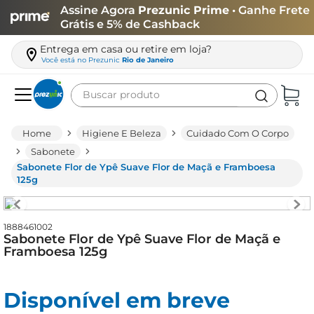
Assine Agora
Prezunic Prime
• Ganhe Frete
Grátis e 5% de Cashback
Entrega em casa ou retire em loja?
Você está no
Prezunic
Rio de Janeiro
Buscar produto
Termos mais buscados
Higiene E Beleza
Cuidado Com O Corpo
carne
Sabonete
Sabonete Flor de Ypê Suave Flor de Maçã e Framboesa
leite
125g
café
queijo
1888461002
Sabonete Flor de Ypê Suave Flor de Maçã e
arroz
Framboesa 125g
azeite
biscoito
Disponível em breve