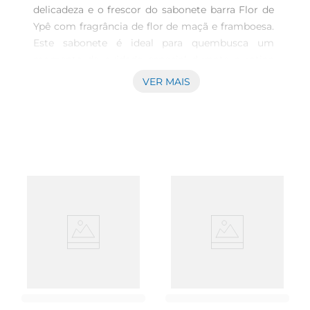
delicadeza e o frescor do sabonete barra Flor de 
Ypê com fragrância de flor de maçã e framboesa. 
Este sabonete é ideal para quembusca um 
momento de cuidado especial durante a rotina 
de higiene pessoal. Sua embalagem de 125g é 
VER MAIS
perfeita para uso em família, proporcionando 
uma experiência suave e perfumada para 
todos.\nFragrância Encantadora e Natural\nO 
sabonete Flor de Ypê é formulado com aromas 
que encantam os sentidos, combinando as notas 
adocicadas da maçã com a acidez sutil da 
framboesa. Esse equilíbrio resulta em uma 
fragrância refrescante e envolvente, tornando 
cada banho um verdadeiro momento de prazer. A 
experiência aromática não só purifica a pele, mas 
também promove uma sensação de 
bemestar.\nQualidade e Cuidado Para a 
Pele\nComposta por ingredientes de alta 
qualidade, a fórmula do sabonete barra Flor de 