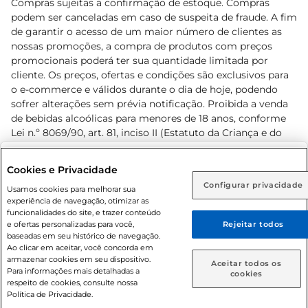
Compras sujeitas a confirmação de estoque. Compras
podem ser canceladas em caso de suspeita de fraude. A fim
de garantir o acesso de um maior número de clientes as
nossas promoções, a compra de produtos com preços
promocionais poderá ter sua quantidade limitada por
cliente. Os preços, ofertas e condições são exclusivos para
o e-commerce e válidos durante o dia de hoje, podendo
sofrer alterações sem prévia notificação. Proibida a venda
de bebidas alcoólicas para menores de 18 anos, conforme
Lei n.º 8069/90, art. 81, inciso II (Estatuto da Criança e do
Adolescente). Preços e condições exclusivos para o
www.prezunic.com.br
, podendo sofrer alterações sem aviso
Selecione sua região:
Cookies e Privacidade
prévio. O valor mínimo para as compras on-line é de R$
Configurar privacidade
Rio de Janeiro (RJ)
Goiás (GO)
Usamos cookies para melhorar sua
80,00.
experiência de navegação, otimizar as
Ou
funcionalidades do site, e trazer conteúdo
e ofertas personalizadas para você,
Rejeitar todos
Caso queira comprar online, informe como deseja receber
baseadas em seu histórico de navegação.
suas compras:
Ao clicar em aceitar, você concorda em
armazenar cookies em seu dispositivo.
© 2026 Copyright. Todos os direitos
Aceitar todos os
Para informações mais detalhadas a
Entrega em casa
Retire em Loja
cookies
reservados Prezunic.
respeito de cookies, consulte nossa
Política de Privacidade.