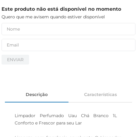
cerveja
Este produto não está disponível no momento
biscoito
Quero que me avisem quando estiver disponível
papel higiênico
ENVIAR
Descrição
Características
Limpador Perfumado Uau Chá Branco 1L  
Conforto e Frescor para seu Lar
