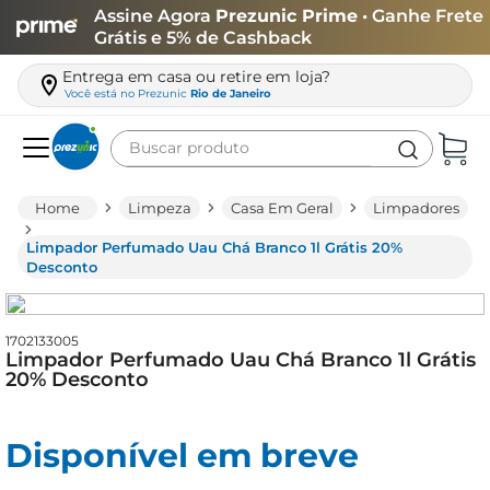
Assine Agora
Prezunic Prime
• Ganhe Frete
Grátis e 5% de Cashback
Entrega em casa ou retire em loja?
Você está no
Prezunic
Rio de Janeiro
Buscar produto
Termos mais buscados
Limpeza
Casa Em Geral
Limpadores
carne
Limpador Perfumado Uau Chá Branco 1l Grátis 20%
leite
Desconto
café
queijo
1702133005
Limpador Perfumado Uau Chá Branco 1l Grátis
arroz
20% Desconto
iogurte
Disponível em breve
azeite