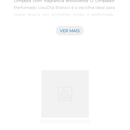
Limpeza com fragrância envolvente O Limpador 
Perfumado UauChá Branco é a escolha ideal para 
quem busca um ambiente limpo e perfumado. 
Com 1 litro de solução, este produto foi 
desenvolvido para facilitar a limpeza do seu lar, 
VER MAIS
proporcionando não apenas eficiência, mas 
também um aroma agradável que transforma 
qualquer espaço. Sua fórmula especial garante 
que a sujeira seja eliminada, enquanto o perfume 
de chá branco deixa uma sensação de frescor 
duradouro em cada ambiente.

Versatilidade em uso O limpador Uau é adequado 
para uma variedade de superfícies, tornandose 
um aliado no dia a dia. Seja nas áreas comuns, 
como salas e cozinhas, ou em espaços mais 
reservados, como banheiros e quartos, o produto 
entrega resultados satisfatórios, preparando seu 
lar para receber família e amigos com um 