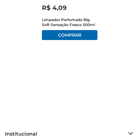
cheirinho irresistível. Para uso em ambientes 
R$
4
,
09
internos e externos, a praticidade é garantida.

Limpador Perfumado Big
Soft Sensação Frasco 500ml
Design e economia aliados Em embalagem de 1 
litro, o Limpador Perfumado Uau proporciona 
um excelente custobenefício, especialmente com 
a promoção de 20 de desconto, que torna a 
limpeza não apenas mais fácil, mas tambémmais 
acessível. Seu Design ergonômico é pensado 
para facilitar a aplicação, permitindo que você 
aproveite cada gota de forma eficiente, sem 
desperdício.

Especificações e cuidados O limpador é uma 
excelente adição à sua rotina de limpeza, com 
formulação que combina eficiência e segurança 
em um só produto. Antes de utilizar, é 
recomendado ler as instruções na etiqueta e 
Institucional
realizar um teste em uma área pequena, 