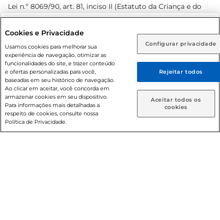
Lei n.º 8069/90, art. 81, inciso II (Estatuto da Criança e do
Adolescente). Preços e condições exclusivos para o
www.prezunic.com.br
, podendo sofrer alterações sem aviso
Selecione sua região:
Cookies e Privacidade
prévio. O valor mínimo para as compras on-line é de R$
Configurar privacidade
Rio de Janeiro (RJ)
Goiás (GO)
Usamos cookies para melhorar sua
80,00.
experiência de navegação, otimizar as
Ou
funcionalidades do site, e trazer conteúdo
e ofertas personalizadas para você,
Rejeitar todos
Caso queira comprar online, informe como deseja receber
baseadas em seu histórico de navegação.
suas compras:
Ao clicar em aceitar, você concorda em
armazenar cookies em seu dispositivo.
© 2026 Copyright. Todos os direitos
Aceitar todos os
Para informações mais detalhadas a
Entrega em casa
Retire em Loja
cookies
reservados Prezunic.
respeito de cookies, consulte nossa
Política de Privacidade.
Cencosud Brasil Comercial SA.CNPJ sob n° 39.346.861/0350-
38 . Sediada na Av. das Nações Unidas, 12.995, 21º andar, CEP:
04.578-000, Bairro Brooklin Paulista, na cidade de São Paulo
- SP.