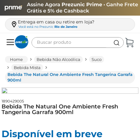
Assine Agora
Prezunic Prime
• Ganhe Frete
Grátis e 5% de Cashback
Entrega em casa ou retire em loja?
Você está no
Prezunic
Rio de Janeiro
Buscar produto
Termos mais buscados
Bebida Não Alcoólica
Suco
carne
Bebida Mista
Bebida The Natural One Ambiente Fresh Tangerina Garrafa
leite
900ml
café
queijo
1890429005
Bebida The Natural One Ambiente Fresh
azeite
Tangerina Garrafa 900ml
biscoito
arroz
Disponível em breve