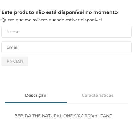
iogurte
papel higiênico
Este produto não está disponível no momento
Quero que me avisem quando estiver disponível
cerveja
ENVIAR
Descrição
Características
BEBIDA THE NATURAL ONE S/AC 900ml, TANG