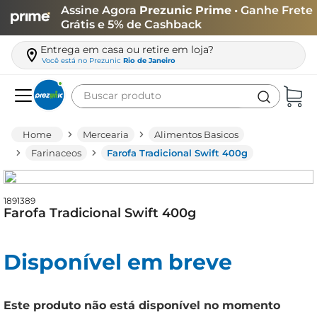
Assine Agora
Prezunic Prime
• Ganhe Frete
Grátis e 5% de Cashback
Entrega em casa ou retire em loja?
Você está no
Prezunic
Rio de Janeiro
Buscar produto
Termos mais buscados
Mercearia
Alimentos Basicos
carne
Farinaceos
Farofa Tradicional Swift 400g
leite
café
1891389
Farofa Tradicional Swift 400g
queijo
arroz
Disponível em breve
azeite
biscoito
Este produto não está disponível no momento