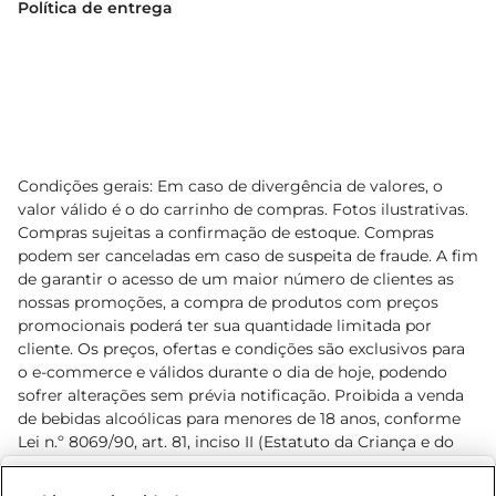
Política de entrega
Condições gerais: Em caso de divergência de valores, o
valor válido é o do carrinho de compras. Fotos ilustrativas.
Compras sujeitas a confirmação de estoque. Compras
podem ser canceladas em caso de suspeita de fraude. A fim
de garantir o acesso de um maior número de clientes as
nossas promoções, a compra de produtos com preços
promocionais poderá ter sua quantidade limitada por
cliente. Os preços, ofertas e condições são exclusivos para
o e-commerce e válidos durante o dia de hoje, podendo
sofrer alterações sem prévia notificação. Proibida a venda
de bebidas alcoólicas para menores de 18 anos, conforme
Lei n.º 8069/90, art. 81, inciso II (Estatuto da Criança e do
Adolescente). Preços e condições exclusivos para o
www.prezunic.com.br
, podendo sofrer alterações sem aviso
Selecione sua região: