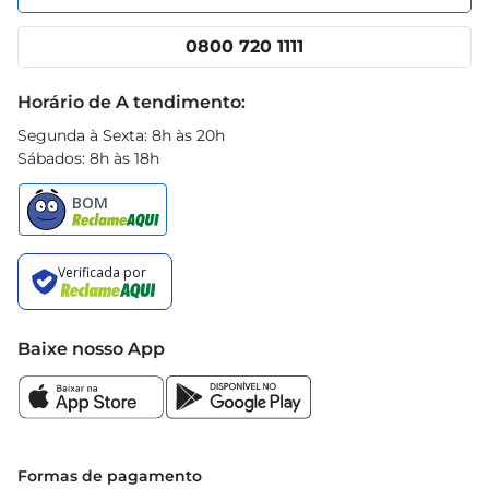
Nossas lojas
App Prezunic
Cencosud Media
Clube Prezunic
0800 720 1111
Receitas
Black Friday
Horário de A tendimento:
Segunda à Sexta: 8h às 20h
Sábados: 8h às 18h
Baixe nosso App
Formas de pagamento