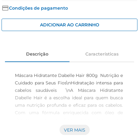
cerveja
Condições de pagamento
iogurte
papel higiênico
ADICIONAR AO CARRINHO
Descrição
Características
Máscara Hidratante Dabelle Hair 800g  Nutrição e 
Cuidado para Seus Fios\nHidratação intensa para 
cabelos saudáveis  \nA Máscara Hidratante 
Dabelle Hair é a escolha ideal para quem busca 
uma nutrição profunda e eficaz para os cabelos. 
Com uma fórmula enriquecida com óleo de 
abacate, este produto proporciona uma 
hidratação intensa, deixando os fios macios, 
VER MAIS
brilhantes e saudáveis. Sua textura cremosa 