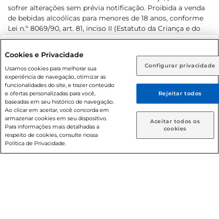
sofrer alterações sem prévia notificação. Proibida a venda
de bebidas alcoólicas para menores de 18 anos, conforme
Lei n.º 8069/90, art. 81, inciso II (Estatuto da Criança e do
Adolescente). Preços e condições exclusivos para o
www.prezunic.com.br
, podendo sofrer alterações sem aviso
Selecione sua região:
Cookies e Privacidade
prévio. O valor mínimo para as compras on-line é de R$
Configurar privacidade
Rio de Janeiro (RJ)
Goiás (GO)
Usamos cookies para melhorar sua
80,00.
experiência de navegação, otimizar as
Ou
funcionalidades do site, e trazer conteúdo
e ofertas personalizadas para você,
Rejeitar todos
Caso queira comprar online, informe como deseja receber
baseadas em seu histórico de navegação.
suas compras:
Ao clicar em aceitar, você concorda em
armazenar cookies em seu dispositivo.
© 2026 Copyright. Todos os direitos
Aceitar todos os
Para informações mais detalhadas a
Entrega em casa
Retire em Loja
cookies
reservados Prezunic.
respeito de cookies, consulte nossa
Política de Privacidade.
Cencosud Brasil Comercial SA.CNPJ sob n° 39.346.861/0350-
38 . Sediada na Av. das Nações Unidas, 12.995, 21º andar, CEP:
04.578-000, Bairro Brooklin Paulista, na cidade de São Paulo
- SP.