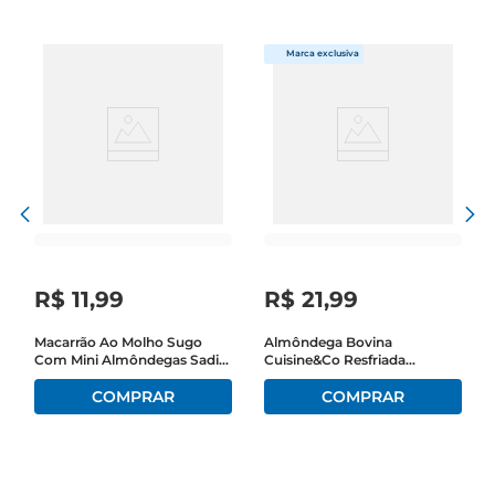
R$
11
,
99
R$
21
,
99
Macarrão Ao Molho Sugo
Almôndega Bovina
Com Mini Almôndegas Sadia
Cuisine&Co Resfriada
Hot Bowls Pote 300g
Bandeja 360g