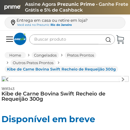
Assine Agora
Prezunic Prime
• Ganhe Frete
Grátis e 5% de Cashback
Entrega em casa ou retire em loja?
Você está no
Prezunic
Rio de Janeiro
Buscar produto
Termos mais buscados
Congelados
Pratos Prontos
carne
Outros Pratos Prontos
Kibe de Carne Bovina Swift Recheio de Requeijão 300g
leite
café
1891343
queijo
Kibe de Carne Bovina Swift Recheio de
Requeijão 300g
arroz
azeite
Disponível em breve
biscoito