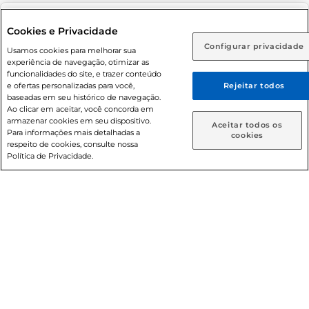
Adolescente). Preços e condições exclusivos para o
www.prezunic.com.br
, podendo sofrer alterações sem aviso
Selecione sua região:
Cookies e Privacidade
prévio. O valor mínimo para as compras on-line é de R$
Configurar privacidade
Rio de Janeiro (RJ)
Goiás (GO)
Usamos cookies para melhorar sua
80,00.
experiência de navegação, otimizar as
Ou
funcionalidades do site, e trazer conteúdo
e ofertas personalizadas para você,
Rejeitar todos
Caso queira comprar online, informe como deseja receber
baseadas em seu histórico de navegação.
suas compras:
Ao clicar em aceitar, você concorda em
armazenar cookies em seu dispositivo.
© 2026 Copyright. Todos os direitos
Aceitar todos os
Para informações mais detalhadas a
Entrega em casa
Retire em Loja
cookies
reservados Prezunic.
respeito de cookies, consulte nossa
Política de Privacidade.
Cencosud Brasil Comercial SA.CNPJ sob n° 39.346.861/0350-
38 . Sediada na Av. das Nações Unidas, 12.995, 21º andar, CEP:
04.578-000, Bairro Brooklin Paulista, na cidade de São Paulo
- SP.