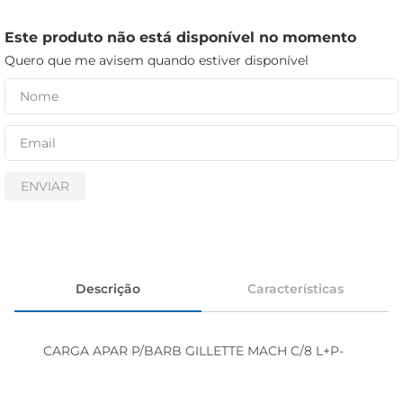
cerveja
iogurte
Este produto não está disponível no momento
Quero que me avisem quando estiver disponível
papel higiênico
ENVIAR
Descrição
Características
CARGA APAR P/BARB GILLETTE MACH C/8 L+P-