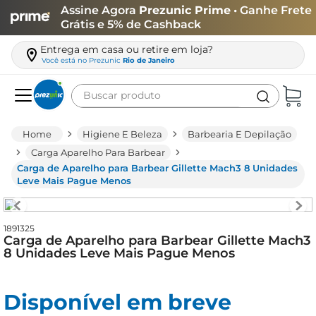
Assine Agora
Prezunic Prime
• Ganhe Frete
Grátis e 5% de Cashback
Entrega em casa ou retire em loja?
Você está no
Prezunic
Rio de Janeiro
Buscar produto
Termos mais buscados
Higiene E Beleza
Barbearia E Depilação
carne
Carga Aparelho Para Barbear
Carga de Aparelho para Barbear Gillette Mach3 8 Unidades
leite
Leve Mais Pague Menos
café
queijo
1891325
Carga de Aparelho para Barbear Gillette Mach3
arroz
8 Unidades Leve Mais Pague Menos
azeite
biscoito
Disponível em breve