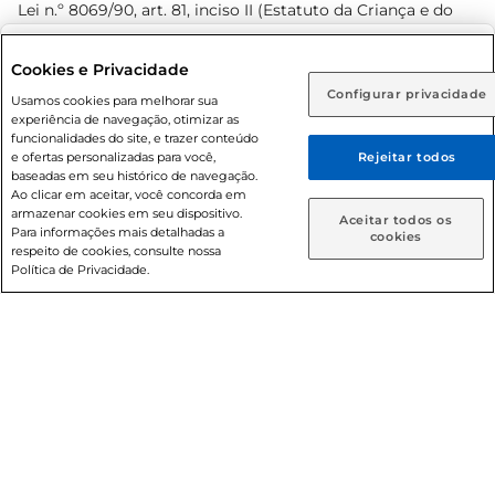
Lei n.º 8069/90, art. 81, inciso II (Estatuto da Criança e do
Adolescente). Preços e condições exclusivos para o
www.prezunic.com.br
, podendo sofrer alterações sem aviso
Selecione sua região:
Cookies e Privacidade
prévio. O valor mínimo para as compras on-line é de R$
Configurar privacidade
Rio de Janeiro (RJ)
Goiás (GO)
Usamos cookies para melhorar sua
80,00.
experiência de navegação, otimizar as
Ou
funcionalidades do site, e trazer conteúdo
e ofertas personalizadas para você,
Rejeitar todos
Caso queira comprar online, informe como deseja receber
baseadas em seu histórico de navegação.
suas compras:
Ao clicar em aceitar, você concorda em
armazenar cookies em seu dispositivo.
© 2026 Copyright. Todos os direitos
Aceitar todos os
Para informações mais detalhadas a
Entrega em casa
Retire em Loja
cookies
reservados Prezunic.
respeito de cookies, consulte nossa
Política de Privacidade.
Cencosud Brasil Comercial SA.CNPJ sob n° 39.346.861/0350-
38 . Sediada na Av. das Nações Unidas, 12.995, 21º andar, CEP:
04.578-000, Bairro Brooklin Paulista, na cidade de São Paulo
- SP.