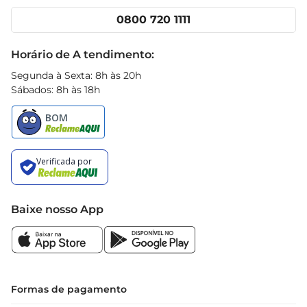
Cencosud Media
Clube Prezunic
0800 720 1111
Receitas
Black Friday
Horário de A tendimento:
Segunda à Sexta: 8h às 20h
Sábados: 8h às 18h
Baixe nosso App
Formas de pagamento