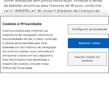
sofrer alterações sem prévia notificação. Proibida a venda
de bebidas alcoólicas para menores de 18 anos, conforme
Lei n.º 8069/90, art. 81, inciso II (Estatuto da Criança e do
Adolescente). Preços e condições exclusivos para o
www.prezunic.com.br
, podendo sofrer alterações sem aviso
Selecione sua região:
Cookies e Privacidade
prévio. O valor mínimo para as compras on-line é de R$
Configurar privacidade
Rio de Janeiro (RJ)
Goiás (GO)
Usamos cookies para melhorar sua
80,00.
experiência de navegação, otimizar as
Ou
funcionalidades do site, e trazer conteúdo
e ofertas personalizadas para você,
Rejeitar todos
Caso queira comprar online, informe como deseja receber
baseadas em seu histórico de navegação.
suas compras:
Ao clicar em aceitar, você concorda em
armazenar cookies em seu dispositivo.
© 2026 Copyright. Todos os direitos
Aceitar todos os
Para informações mais detalhadas a
Entrega em casa
Retire em Loja
cookies
reservados Prezunic.
respeito de cookies, consulte nossa
Política de Privacidade.
Cencosud Brasil Comercial SA.CNPJ sob n° 39.346.861/0350-
38 . Sediada na Av. das Nações Unidas, 12.995, 21º andar, CEP:
04.578-000, Bairro Brooklin Paulista, na cidade de São Paulo
- SP.