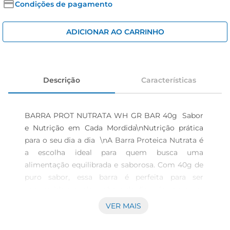
iogurte
Condições de pagamento
papel higiênico
ADICIONAR AO CARRINHO
cerveja
Descrição
Características
BARRA PROT NUTRATA WH GR BAR 40g  Sabor 
e Nutrição em Cada Mordida\nNutrição prática 
para o seu dia a dia  \nA Barra Proteica Nutrata é 
a escolha ideal para quem busca uma 
alimentação equilibrada e saborosa. Com 40g de 
puro sabor, essa barra é perfeita para ser 
consumida a qualquer hora do dia, seja como um 
lanche rápido entre as refeições ou como um 
VER MAIS
reforço na sua rotina de treinos. Elaborada com 
ingredientes de qualidade, ela proporciona uma 