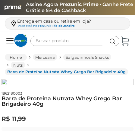
Assine Agora
Prezunic Prime
• Ganhe Frete
Grátis e 5% de Cashback
Entrega em casa ou retire em loja?
Você está no
Prezunic
Rio de Janeiro
Buscar produto
Termos mais buscados
Mercearia
Salgadinhos E Snacks
carne
Nuts
Barra de Proteína Nutrata Whey Grego Bar Brigadeiro 40g
leite
café
queijo
1862180003
Barra de Proteína Nutrata Whey Grego Bar
Brigadeiro 40g
biscoito
azeite
R$
11
,
99
arroz