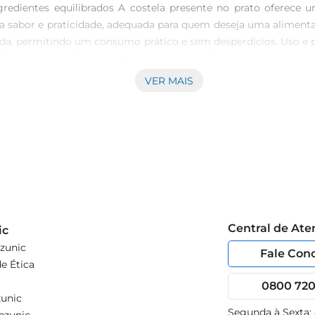
redientes equilibrados A costela presente no prato oferece 
a sabor e praticidade, adequada para quem deseja uma alimenta
a, permitindo um consumo prático e sem desperdícios. Uso e
conforme instruções da embalagem para melhor aproveitamento 
o, contribuindo para o planejamento das refeições do dia a dia
VER MAIS
idade de transporte, ideal para consumo em casa, no trabalho
ara momentos que pedem uma refeiçãopronta, sem necessidade de
Central de At
ic
zunic
Fale Con
e Ética
0800 720 
unic
Segunda à Sexta: