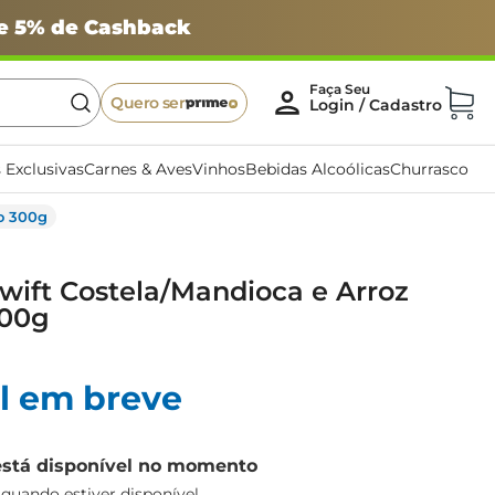
 e 5% de Cashback
Quero ser
 Exclusivas
Carnes & Aves
Vinhos
Bebidas Alcoólicas
Churrasco
do 300g
Swift Costela/Mandioca e Arroz
300g
l em breve
está disponível no momento
uando estiver disponível