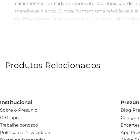
característico de cada componente. Combinação de ing
mandiocae o arroz. Juntos, formam uma refeição que ali
de 300g é pensada para atender a uma demanda moderad
que exigem praticidade, a refeição deve ser aquecida 
permite maior durabilidade e facilidade de armazenament
do prato feito permite armazenamento prático e a facil
produto oferece uma alternativa simples e eficiente p
Produtos Relacionados
Institucional
Prezun
Sobre o Prezunic
Blog Pre
O Grupo
Código d
Trabalhe conosco
Encartes
Política de Privacidade
App Prez