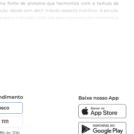
uma fonte de proteína que harmoniza com a textura da 
ção rápida sem abrir mãodo aspecto nutritivo. A porção 
 preparo indicados Indicada para consumo em momentos 
do sabor e textura dos alimentos. O formato congelado 
. Características que facilitam o dia a dia A embalagem 
 ou em outras situações que demandem rapidez. Assim, o 
 preparo elaborado.
endimento
Baixe nosso App
osco
1111
 8h às 20h