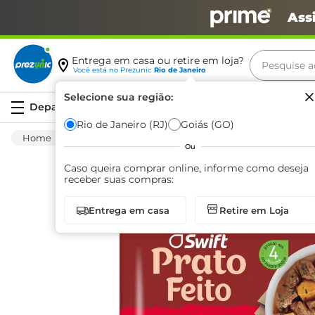
Ass
Pesquise aq
Entrega em casa ou retire em loja?
Você está no
Prezunic
Rio de Janeiro
Termos m
Selecione sua região:
Serviços
carne
Rio de Janeiro (RJ)
Goiás (GO)
Congelados
Pratos Prontos
Outros Pratos
leite
Ou
café
Caso queira comprar online, informe como deseja
receber suas compras:
queijo
Entrega em casa
Retire em Loja
azeite
biscoit
arroz
iogurte
papel h