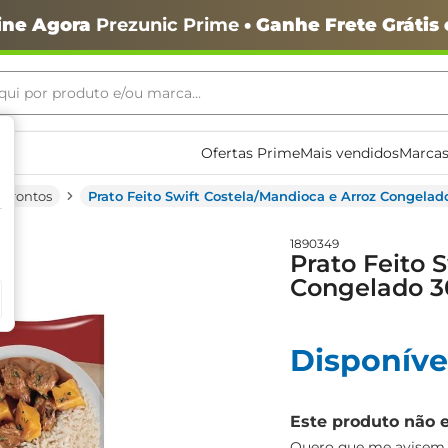
ine Agora
Prezunic Prime
• Ganhe Frete Grátis
ui por produto e/ou marca...
ais buscados
Ofertas Prime
Mais vendidos
Marcas
 Prontos
Prato Feito Swift Costela/Mandioca e Arroz Congela
1890349
Prato Feito 
Congelado 
o
Disponíve
Este produto não 
igiênico
Quero que me avisem q