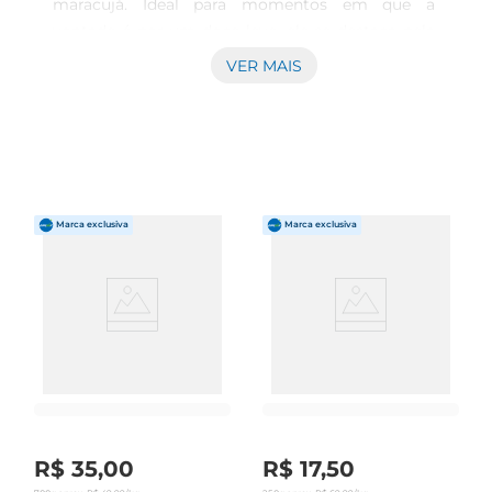
maracujá. Ideal para momentos em que a 
vontade é por um doce leve, ele se destaca pela 
textura cremosa e sabor refrescante, que 
VER MAIS
harmoniza bem após refeições ou como uma 
sobremesa rápida e prática. Características e 
composição Este doce está preparado para trazer 
ao paladar o equilíbrio entre o doce e a acidez 
típica do maracujá, com consistência aerada que 
facilita o consumo e proporciona uma sensação 
agradável a cada porção. O tamanho individual 
de 80g é pensado para atender porções 
controladas, facilitando o consumo sem sobras, 
perfeito para quem busca opções práticas no dia 
a dia. Uso e conveniência O mousse de maracujá 
Swift é indicado para o consumo imediato, 
estando pronto para servir diretamente da 
embalagem. Pode ser utilizado como 
complemento em sobremesas variadas ou 
R$
35
,
00
R$
17
,
50
apreciado sozinho, proporcionando um 