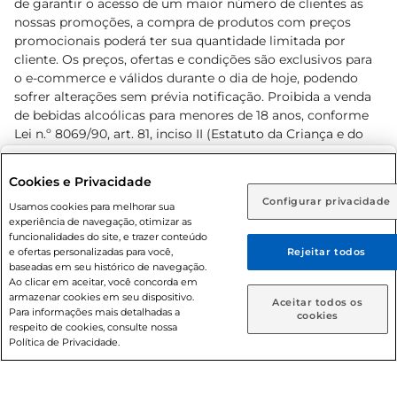
de garantir o acesso de um maior número de clientes as
nossas promoções, a compra de produtos com preços
promocionais poderá ter sua quantidade limitada por
cliente. Os preços, ofertas e condições são exclusivos para
o e-commerce e válidos durante o dia de hoje, podendo
sofrer alterações sem prévia notificação. Proibida a venda
de bebidas alcoólicas para menores de 18 anos, conforme
Lei n.º 8069/90, art. 81, inciso II (Estatuto da Criança e do
Adolescente). Preços e condições exclusivos para o
www.prezunic.com.br
, podendo sofrer alterações sem aviso
Selecione sua região:
Cookies e Privacidade
prévio. O valor mínimo para as compras on-line é de R$
Configurar privacidade
Rio de Janeiro (RJ)
Goiás (GO)
Usamos cookies para melhorar sua
80,00.
experiência de navegação, otimizar as
Ou
funcionalidades do site, e trazer conteúdo
e ofertas personalizadas para você,
Rejeitar todos
Caso queira comprar online, informe como deseja receber
baseadas em seu histórico de navegação.
suas compras:
Ao clicar em aceitar, você concorda em
armazenar cookies em seu dispositivo.
© 2026 Copyright. Todos os direitos
Aceitar todos os
Para informações mais detalhadas a
Entrega em casa
Retire em Loja
cookies
reservados Prezunic.
respeito de cookies, consulte nossa
Política de Privacidade.