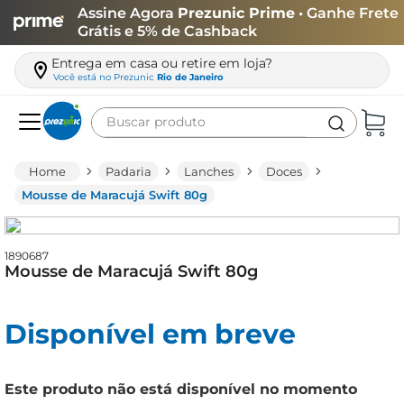
Assine Agora
Prezunic Prime
• Ganhe Frete
Grátis e 5% de Cashback
Entrega em casa ou retire em loja?
Você está no
Prezunic
Rio de Janeiro
Buscar produto
Termos mais buscados
Padaria
Lanches
Doces
carne
Mousse de Maracujá Swift 80g
leite
café
1890687
Mousse de Maracujá Swift 80g
queijo
arroz
Disponível em breve
azeite
biscoito
Este produto não está disponível no momento