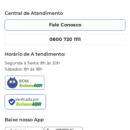
Grupo Cencosud
Trabalhe conosco
Blog Prezunic
Central de Atendimento
Política de Privacidade
Código de Ética
Portal do fornecedor
Encartes
Fale Conosco
Nossas lojas
App Prezunic
Cencosud Media
Clube Prezunic
0800 720 1111
Receitas
Black Friday
Horário de A tendimento:
Segunda à Sexta: 8h às 20h
Sábados: 8h às 18h
Baixe nosso App