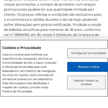
nossas promoções, a compra de produtos com preços
promocionais poderá ter sua quantidade limitada por
cliente. Os preços, ofertas e condições são exclusivos para
o e-commerce e válidos durante o dia de hoje, podendo
sofrer alterações sem prévia notificação. Proibida a venda
de bebidas alcoólicas para menores de 18 anos, conforme
Lei n.º 8069/90, art. 81, inciso II (Estatuto da Criança e do
Adolescente). Preços e condições exclusivos para o
www.prezunic.com.br
, podendo sofrer alterações sem aviso
Selecione sua região:
Cookies e Privacidade
prévio. O valor mínimo para as compras on-line é de R$
Configurar privacidade
Rio de Janeiro (RJ)
Goiás (GO)
Usamos cookies para melhorar sua
80,00.
experiência de navegação, otimizar as
Ou
funcionalidades do site, e trazer conteúdo
e ofertas personalizadas para você,
Rejeitar todos
Caso queira comprar online, informe como deseja receber
baseadas em seu histórico de navegação.
suas compras:
Ao clicar em aceitar, você concorda em
armazenar cookies em seu dispositivo.
© 2026 Copyright. Todos os direitos
Aceitar todos os
Para informações mais detalhadas a
Entrega em casa
Retire em Loja
cookies
reservados Prezunic.
respeito de cookies, consulte nossa
Política de Privacidade.