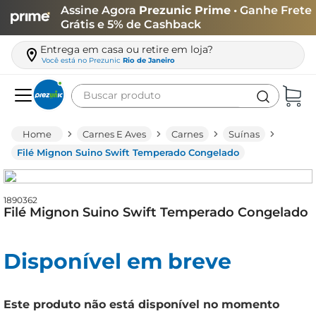
Assine Agora
Prezunic Prime
• Ganhe Frete
Grátis e 5% de Cashback
Entrega em casa ou retire em loja?
Você está no
Prezunic
Rio de Janeiro
Buscar produto
Termos mais buscados
Carnes E Aves
Carnes
Suínas
carne
Filé Mignon Suino Swift Temperado Congelado
leite
café
1890362
Filé Mignon Suino Swift Temperado Congelado
queijo
arroz
Disponível em breve
azeite
biscoito
Este produto não está disponível no momento