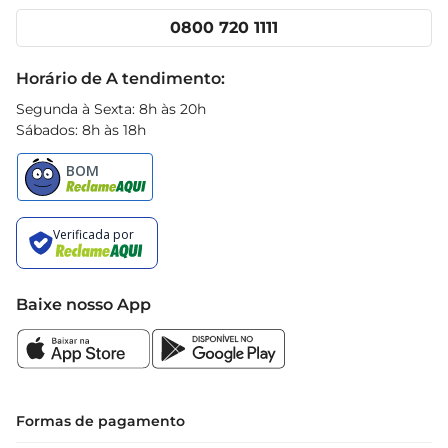
Cencosud Media
Clube Prezunic
0800 720 1111
Receitas
Black Friday
Horário de A tendimento:
Segunda à Sexta: 8h às 20h
Sábados: 8h às 18h
Baixe nosso App
Formas de pagamento