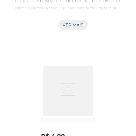
prático. Com 60g de pura delícia, esse biscoito 
sabor calabresa traz um toqueespecial para o seu 
dia a dia. Ideal para acompanhar aquele 
momento de pausa no trabalho ou um lanche 
VER MAIS
rápido entre as refeições, ele é uma opção que 
combina sabor e conveniência.\nQualidade 
Marilan em cada embalagem  \nProduzido pela 
renomada marca Marilan, o Bisc Pit Stop é feito 
com ingredientes selecionados que garantem 
um sabor autêntico e uma textura crocante. A 
combinação do sabor calabresa proporciona uma 
explosão de gostos que agrada a todos os 
paladares. Além disso, a embalagem prática 
permite que você leve seu biscoito para qualquer 
lugar, seja no trabalho, na escola ou em 
passeios.\nVersatilidade para diferentes 
momentos  \nEsse biscoito é perfeito para 
diversas ocasiões. Ele pode ser consumido puro, 
acompanhado de um café quentinho ou até 