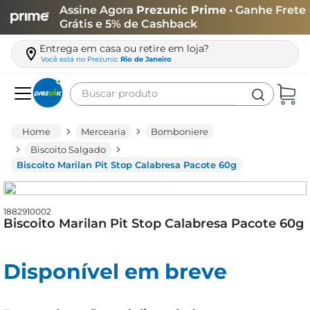
Assine Agora
Prezunic Prime
• Ganhe Frete
Grátis e 5% de Cashback
Entrega em casa ou retire em loja?
Você está no
Prezunic
Rio de Janeiro
Buscar produto
Termos mais buscados
Mercearia
Bomboniere
carne
Biscoito Salgado
Biscoito Marilan Pit Stop Calabresa Pacote 60g
leite
café
1882910002
queijo
Biscoito Marilan Pit Stop Calabresa Pacote 60g
biscoito
azeite
Disponível em breve
arroz