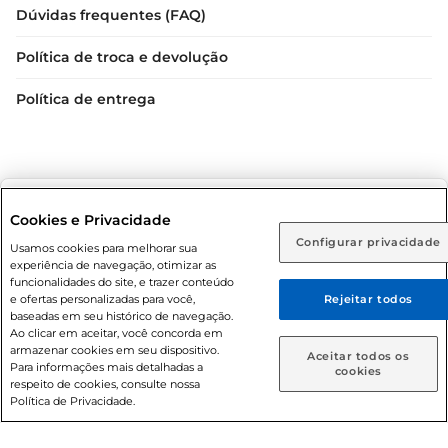
Dúvidas frequentes (FAQ)
Política de troca e devolução
Política de entrega
Selecione sua região:
Cookies e Privacidade
Configurar privacidade
Rio de Janeiro (RJ)
Goiás (GO)
Usamos cookies para melhorar sua
Condições gerais: Em caso de divergência de valores, o
experiência de navegação, otimizar as
valor válido é o do carrinho de compras. Fotos ilustrativas.
Ou
funcionalidades do site, e trazer conteúdo
e ofertas personalizadas para você,
Rejeitar todos
Compras sujeitas a confirmação de estoque. Compras
Caso queira comprar online, informe como deseja receber
baseadas em seu histórico de navegação.
podem ser canceladas em caso de suspeita de fraude. A fim
suas compras:
Ao clicar em aceitar, você concorda em
de garantir o acesso de um maior número de clientes as
armazenar cookies em seu dispositivo.
Aceitar todos os
nossas promoções, a compra de produtos com preços
Para informações mais detalhadas a
Entrega em casa
Retire em Loja
cookies
respeito de cookies, consulte nossa
promocionais poderá ter sua quantidade limitada por
Política de Privacidade.
cliente. Os preços, ofertas e condições são exclusivos para
o e-commerce e válidos durante o dia de hoje, podendo