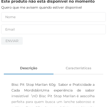
iogurte
Este produto não está disponível no momento
Quero que me avisem quando estiver disponível
papel higiênico
cerveja
ENVIAR
Descrição
Características
Bisc Pit Stop Marilan 60g  Sabor e Praticidade a 
Cada Mordida\nUma experiência de sabor 
irresistível  \nO Bisc Pit Stop Marilan é aescolha 
perfeita para quem busca um lanche saboroso e 