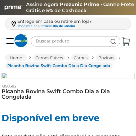
Assine Agora
Prezunic Prime
• Ganhe Frete
Grátis e 5% de Cashback
Entrega em casa ou retire em loja?
Você está no
Prezunic
Rio de Janeiro
Buscar produto
Termos mais buscados
Carnes E Aves
Carnes
Bovinas
carne
Picanha Bovina Swift Combo Dia a Dia Congelada
leite
café
1890382
Picanha Bovina Swift Combo Dia a Dia
queijo
Congelada
biscoito
Disponível em breve
azeite
arroz