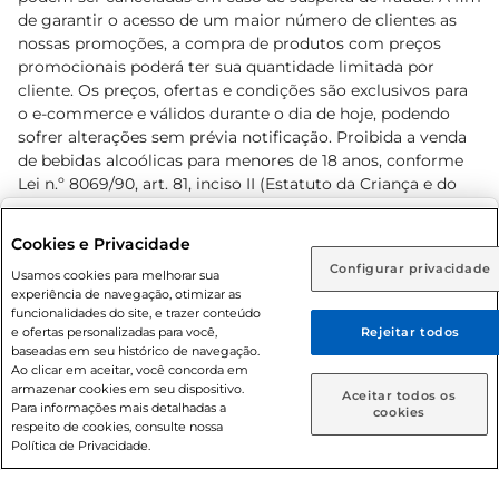
de garantir o acesso de um maior número de clientes as
nossas promoções, a compra de produtos com preços
promocionais poderá ter sua quantidade limitada por
cliente. Os preços, ofertas e condições são exclusivos para
o e-commerce e válidos durante o dia de hoje, podendo
sofrer alterações sem prévia notificação. Proibida a venda
de bebidas alcoólicas para menores de 18 anos, conforme
Lei n.º 8069/90, art. 81, inciso II (Estatuto da Criança e do
Adolescente). Preços e condições exclusivos para o
www.prezunic.com.br
, podendo sofrer alterações sem aviso
Selecione sua região:
Cookies e Privacidade
prévio. O valor mínimo para as compras on-line é de R$
Configurar privacidade
Rio de Janeiro (RJ)
Goiás (GO)
Usamos cookies para melhorar sua
80,00.
experiência de navegação, otimizar as
Ou
funcionalidades do site, e trazer conteúdo
e ofertas personalizadas para você,
Rejeitar todos
Caso queira comprar online, informe como deseja receber
baseadas em seu histórico de navegação.
suas compras:
Ao clicar em aceitar, você concorda em
armazenar cookies em seu dispositivo.
© 2026 Copyright. Todos os direitos
Aceitar todos os
Para informações mais detalhadas a
Entrega em casa
Retire em Loja
cookies
reservados Prezunic.
respeito de cookies, consulte nossa
Política de Privacidade.