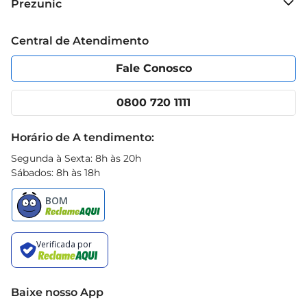
Prezunic
Grupo Cencosud
Trabalhe conosco
Blog Prezunic
Central de Atendimento
Política de Privacidade
Código de Ética
Portal do fornecedor
Encartes
Fale Conosco
Nossas lojas
App Prezunic
Cencosud Media
Clube Prezunic
0800 720 1111
Receitas
Black Friday
Horário de A tendimento:
Segunda à Sexta: 8h às 20h
Sábados: 8h às 18h
Baixe nosso App