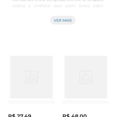
prática e confiável para quem busca sabor 
autêntico e qualidade garantida na hora de 
preparar carnes. Ideal para diversas preparações, 
VER MAIS
esse corte é uma escolha frequente em 
churrascos e pratos tradicionais, unindo maciez e 
suculência para atender às expectativas de quem 
valoriza uma boa refeição. Condição ideal para 
conservação e uso O produto chega congelado, o 
que assegura a preservação das características 
originais da carne, mantendo o frescor até o 
momento do preparo. Essa forma de 
conservação é adequada para quem busca 
flexibilidade no armazenamento e facilidade para 
programar as refeições conforme o ritmo da 
rotina. Versatilidade e conveniência para o dia a 
dia O combo proporciona uma quantidade 
prática para o consumo regular, facilitando o 
planejamento de refeições variadas sem perdas 
R$
27
,
49
R$
48
,
00